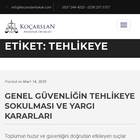
Skip
info@kocarslanhukuk.com
0537 344 4020 - 0258 257 5707
to
content
Toggl
naviga
ETIKET:
TEHLIKEYE
Posted on
Mart 14, 2025
GENEL GÜVENLIĞIN TEHLIKEYE
SOKULMASI VE YARGI
KARARLARI
Toplumun huzur ve güvenliğini doğrudan etkileyen suçlar