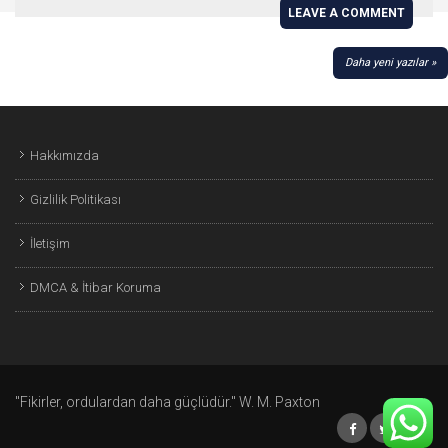
LEAVE A COMMENT
YAZI
Daha yeni yazılar
GEZINMESI
Hakkımızda
Gizlilik Politikası
İletişim
DMCA & İtibar Koruma
"Fikirler, ordulardan daha güçlüdür." W. M. Paxton