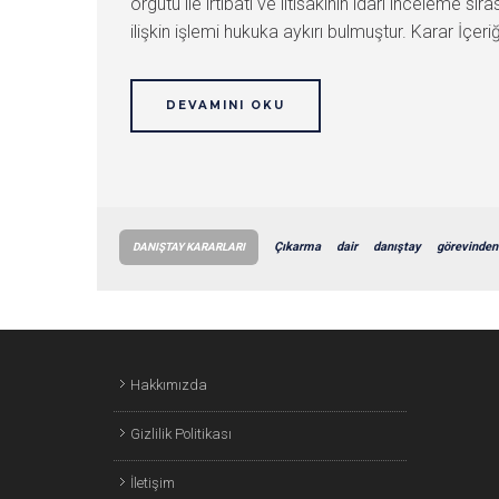
örgütü ile irtibatı ve iltisakının idari inceleme
ilişkin işlemi hukuka aykırı bulmuştur. Karar İçeriğ
DEVAMINI OKU
Çıkarma
dair
danıştay
görevinden
DANIŞTAY KARARLARI
Hakkımızda
Gizlilik Politikası
İletişim