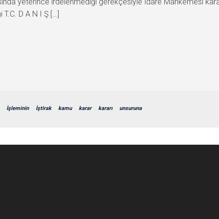
 sırasında yeterince irdelenmediği gerekçesiyle İdare Mahkemesi ka
i T.C. D A N I Ş […]
İşleminin
İştirak
kamu
karar
kararı
unsuruna