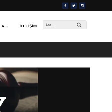
Arama:
ER
İLETIŞIM