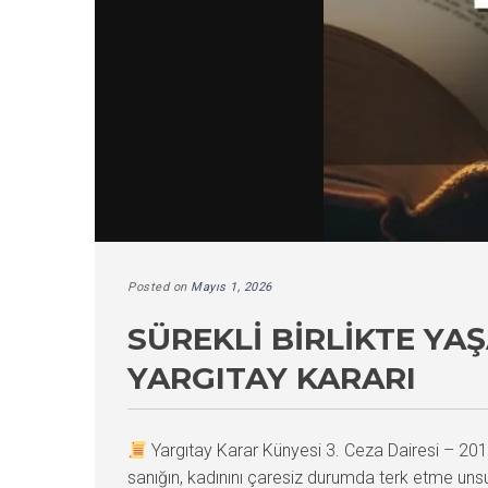
Posted on
Mayıs 1, 2026
SÜREKLI BIRLIKTE YA
YARGITAY KARARI
Yargıtay Karar Künyesi 3. Ceza Dairesi – 
sanığın, kadınını çaresiz durumda terk etme uns