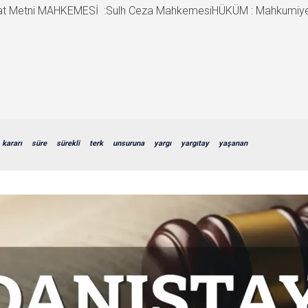
at Metni MAHKEMESİ :Sulh Ceza MahkemesiHÜKÜM : Mahkumiye
kararı
süre
sürekli
terk
unsuruna
yargı
yargıtay
yaşanan