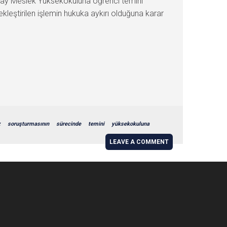
bay Meslek Yüksekokuluna öğrenci temini
leştirilen işlemin hukuka aykırı olduğuna karar
z
soruşturmasının
sürecinde
temini
yüksekokuluna
LEAVE A COMMENT