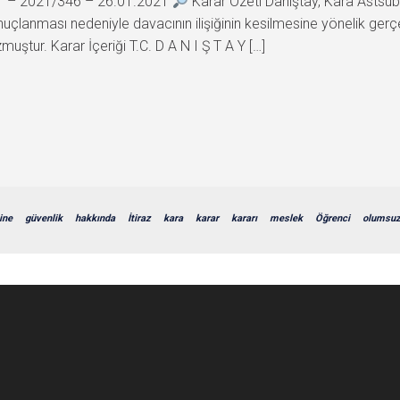
21 – 2021/346 – 26.01.2021
Karar Özeti Danıştay, Kara Astsu
lanması nedeniyle davacının ilişiğinin kesilmesine yönelik gerçek
ştur. Karar İçeriği T.C. D A N I Ş T A Y […]
ine
güvenlik
hakkında
İtiraz
kara
karar
kararı
meslek
Öğrenci
olumsu