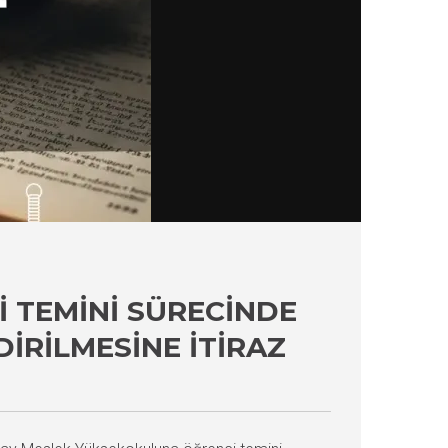
 TEMINI SÜRECINDE
RILMESINE İTIRAZ