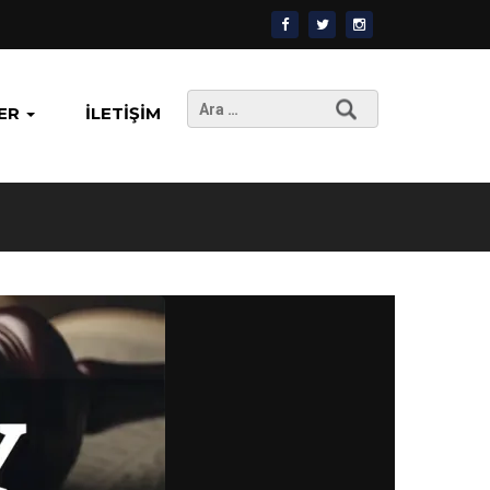
Arama:
ER
İLETIŞIM