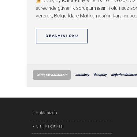
Danıştay Karar Künyesi 8. Daire – 2020/23
sürecinde güvenlik soruşturmasının olumsuz sonuç
vererek, Bölge İdare Mahkemesi’nin kararını bozmu
DEVAMINI OKU
astsubay
danıştay
değerlendirilmes
DANIŞTAY KARARLARI
Hakkımızda
Gizlilik Politikası