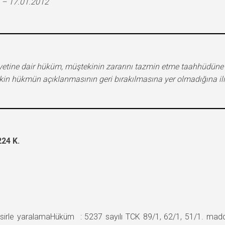
 – 17.01.2012
etine dair hüküm, müştekinin zararını tazmin etme taahhüdün
işkin hükmün açıklanmasının geri bırakılmasına yer olmadığına il
24 K.
le yaralamaHüküm : 5237 sayılı TCK 89/1, 62/1, 51/1. madde