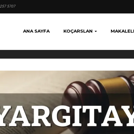
 257 5707
ANA SAYFA
KOÇARSLAN
MAKALEL