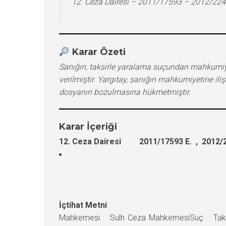
12. Ceza Dairesi – 2011/17593 – 2012/224
Karar Özeti
Sanığın, taksirle yaralama suçundan mahkumiy
verilmiştir. Yargıtay, sanığın mahkumiyetine il
dosyanın bozulmasına hükmetmiştir.
Karar İçeriği
12. Ceza Dairesi 2011/17593 E. , 2012/2
İçtihat Metni
Mahkemesi :Sulh Ceza MahkemesiSuç : Taksir