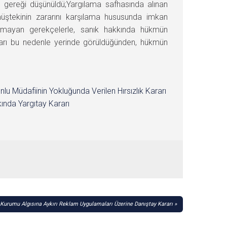
 gereği düşünüldü;Yargılama safhasında alınan
müştekinin zararını karşılama hususunda imkan
e olmayan gerekçelerle, sanık hakkında hükmün
azları bu nedenle yerinde görüldüğünden, hükmün
nlu Müdafiinin Yokluğunda Verilen Hırsızlık Kararı
ında Yargıtay Kararı
Kurumu Algısına Aykırı Reklam Uygulamaları Üzerine Danıştay Kararı