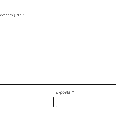
şaretlenmişlerdir
E-posta
*