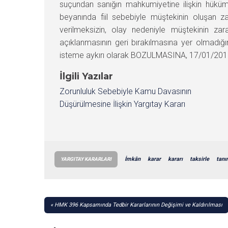
suçundan sanığın mahkumiyetine ilişkin hüküm
beyanında fiil sebebiyle müştekinin oluşan z
verilmeksizin, olay nedeniyle müştekinin zar
açıklanmasının geri bırakılmasına yer olmadığı
isteme aykırı olarak BOZULMASINA, 17/01/2012 ta
İlgili Yazılar
Zorunluluk Sebebiyle Kamu Davasının
Düşürülmesine İlişkin Yargıtay Kararı
İmkân
karar
kararı
taksirle
tan
YARGITAY KARARLARI
YAZI
HMK 396 Kapsamında Tedbir Kararlarının Değişimi ve Kaldırılması
GEZINMESI