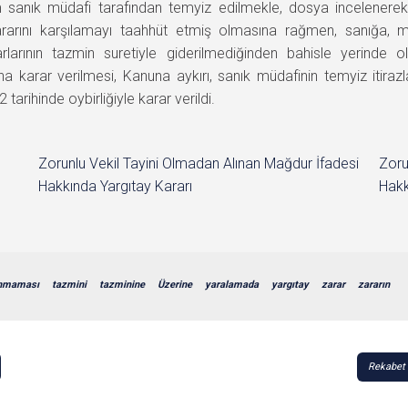
 sanık müdafi tarafından temyiz edilmekle, dosya incelenerek
ararını karşılamayı taahhüt etmiş olmasına rağmen, sanığa, 
arlarının tazmin suretiyle giderilmediğinden bahisle yerind
na karar verilmesi, Kanuna aykırı, sanık müdafinin temyiz itir
rihinde oybirliğiyle karar verildi.
Zorunlu Vekil Tayini Olmadan Alınan Mağdur İfadesi
Zoru
Hakkında Yargıtay Kararı
Hakk
ınmaması
tazmini
tazminine
Üzerine
yaralamada
yargıtay
zarar
zararın
Rekabet 