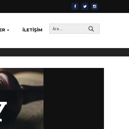
Arama:
ER
İLETIŞIM