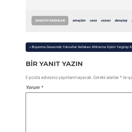
amaçları
ceza
cezası
danıştay
DANIŞTAY KARARLARI
YAZI
Boşanma Davasında Yoksulluk Nafakası Miktarına İlişkin Yargıtay K
GEZINMESI
BIR YANIT YAZIN
E-posta adresiniz yayınlanmayacak.
Gerekli alanlar
*
ile i
Yorum
*