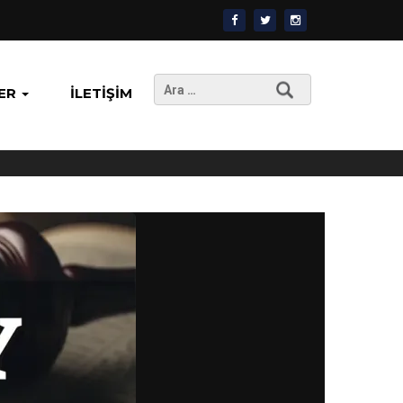
Arama:
ER
İLETIŞIM