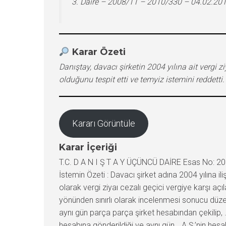
3. Daire – 2008/11 – 2010/330 – 04.02.20
Karar Özeti
Danıştay, davacı şirketin 2004 yılına ait vergi z
olduğunu tespit etti ve temyiz istemini reddetti.
Kararı Görüntüle
Karar İçeriği
T.C. D A N I Ş T A Y ÜÇÜNCÜ DAİRE Esas No: 200
İstemin Özeti : Davacı şirket adına 2004 yılına il
olarak vergi ziyaı cezalı geçici vergiye karşı açıla
yönünden sınırlı olarak incelenmesi sonucu düzen
aynı gün parça parça şirket hesabından çekilip, …
hesabına gönderildiği ve aynı gün …A.Ş.’nin hesab