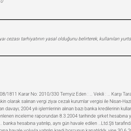
10
iyaı cezası tarhiyatının yasal olduğunu belirterek, kullanılan yur
8/1811 Karar No: 2010/330 Temyiz Eden : … Vekili : … Karşı Tara
işkin olarak salınan vergi ziyaı cezalı kurumlar vergisi ile Nisan-
n davayı; 2004 yılı işlemlerinin alınan bazı banka kredilerinin kullan
lenen inceleme raporundan 8.3.2004 tarihinde şirket hesabına yatır
 banka hesabına yatırılıp, aynı gün havale edilen …Ltd.Şti tarafında
ına havale yoluyla yatırılıp kredi borcunun kapatıldığı, yine 30.6