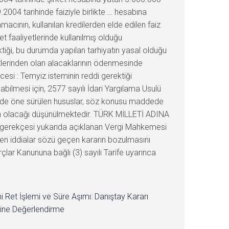
9.2004 tarihinde faiziyle birlikte … hesabına
amacının, kullanılan kredilerden elde edilen faiz
ket faaliyetlerinde kullanılmış olduğu
iği, bu durumda yapılan tarhiyatın yasal olduğu
ketlerinden olan alacaklarının ödenmesinde
cesi : Temyiz isteminin reddi gerektiği
bilmesi için, 2577 sayılı İdari Yargılama Usulü
sinde öne sürülen hususlar, söz konusu maddede
gun olacağı düşünülmektedir. TÜRK MİLLETİ ADINA
e gerekçesi yukarıda açıklanan Vergi Mahkemesi
ülen iddialar sözü geçen kararın bozulmasını
ar Kanununa bağlı (3) sayılı Tarife uyarınca
i Ret İşlemi ve Süre Aşımı: Danıştay Kararı
ine Değerlendirme