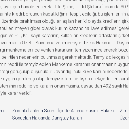
ıp, aynı gün havale edilerek …Ltd.Şti’ne, … Ltd.Şti tarafından da 30.
arihte kredi borcunun kapatıldığının tespit edildiği, bu işlemlerinin 
et üzerinde bırakılması olduğu anlaşılan her iki olayda kredilerin şir
ul edilmeyen gider olarak kurum kazancına ilave edilmesi gerekt
ve E:…, K:… sayılı kararının; kullanılan kredilerin ortakların şir
r Savunmanın Özeti : Savunma verilmemiştir. Tetkik Hakimi : … Düşün
rgi mahkemelerince verilen kararların temyizen incelenerek bozula
a belirtilen nedenlerin bulunması gerekmektedir. Temyiz dilekçe
stemin reddi ile temyiz edilen Mahkeme kararının onanmasının uy
reği görüşülüp düşünüldü: Dayandığı hukuki ve kanuni nedenlerl
 uygun görülmüş olup, temyiz istemine ilişkin dilekçede ileri sür
minin reddine ve kararın onanmasına, davacıdan 492 sayılı Harçl
le karar verildi.
im
Zorunlu İzinlerin Süresi İçinde Alınmamasının Hukuki
Zımn
Sonuçları Hakkında Danıştay Kararı
Üzer