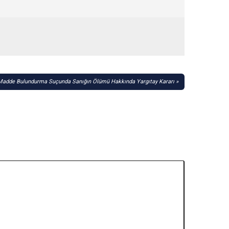
Madde Bulundurma Suçunda Sanığın Ölümü Hakkında Yargıtay Kararı