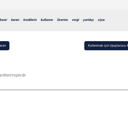
karar
kararı
kredilerin
kullanım
Üzerine
vergi
yurtdışı
ziyaı
ararı
Kullanmak için Uyuşturucu 
şaretlenmişlerdir