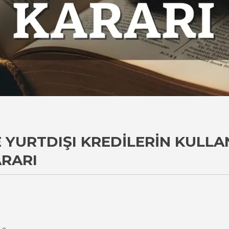
VE YURTDIŞI KREDILERIN KULL
ARARI
i