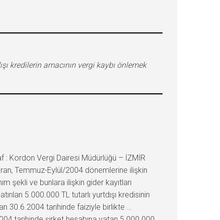
tdışı kredilerin amacının vergi kaybı önlemek
f : Kordon Vergi Dairesi Müdürlüğü – İZMİR
Haziran, Temmuz-Eylül/2004 dönemlerine ilişkin
ım şekli ve bunlara ilişkin gider kayıtları
ılan 5.000.000 TL tutarlı yurtdışı kredisinin
n 30.6.2004 tarihinde faiziyle birlikte …
.2004 tarihinde şirket hesabına yatan 5.000.000