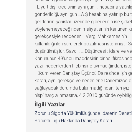
TL yurt dışı kredisinin aynı gün … hesabına yatırıl
gönderildiği, aynı gün …A.Ş hesabına yatırılıp bu t
gelirlerinin şahıslar üzerinde giderlerinin ise şirk
söylenemeyeceğinden maliyetlerinin kanunen kab
gerekçesiyle reddeden …Vergi Mahkemesinin … gün 
kullanıldığı ileri sürülerek bozulması istenmişti
düşünülmüştür. Savcı : … Düşüncesi : İdare ve ve
Kanununun 49’uncu maddesinin birinci fıkrasınd
yazılı nedenlerden hiçbirisine uymadığından, i
Hüküm veren Danıştay Üçüncü Dairesince işin ge
kararı, aynı gerekçe ve nedenlerle Dairemizce de
sağlayacak durumda bulunmadığından, temyiz iste
nispi harç alınmasına, 4.2.2010 gününde oybirliğiy
İlgili Yazılar
Zorunlu Sigorta Yükümlülüğünde İdarenin Denet
Sorumluluğu Hakkında Danıştay Kararı