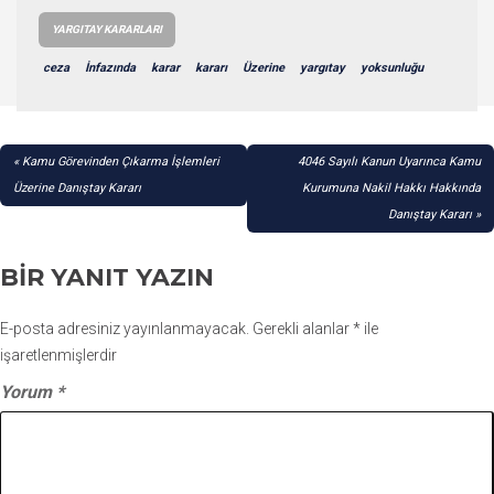
YARGITAY KARARLARI
ceza
İnfazında
karar
kararı
Üzerine
yargıtay
yoksunluğu
YAZI
Kamu Görevinden Çıkarma İşlemleri
4046 Sayılı Kanun Uyarınca Kamu
GEZINMESI
Üzerine Danıştay Kararı
Kurumuna Nakil Hakkı Hakkında
Danıştay Kararı
BIR YANIT YAZIN
E-posta adresiniz yayınlanmayacak.
Gerekli alanlar
*
ile
işaretlenmişlerdir
Yorum
*