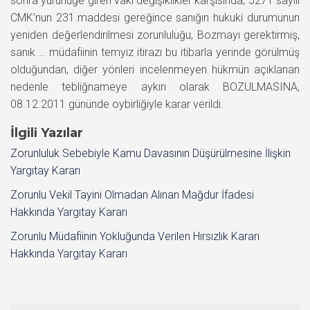
sonra yürürlüğe giren vaki değişiklikler karşısında; 5271 sayılı
CMK’nun 231.maddesi gereğince sanığın hukuki durumunun
yeniden değerlendirilmesi zorunluluğu, Bozmayı gerektirmiş,
sanık … müdafiinin temyiz itirazı bu itibarla yerinde görülmüş
olduğundan, diğer yönleri incelenmeyen hükmün açıklanan
nedenle tebliğnameye aykırı olarak BOZULMASINA,
08.12.2011 gününde oybirliğiyle karar verildi.
İlgili Yazılar
Zorunluluk Sebebiyle Kamu Davasının Düşürülmesine İlişkin
Yargıtay Kararı
Zorunlu Vekil Tayini Olmadan Alınan Mağdur İfadesi
Hakkında Yargıtay Kararı
Zorunlu Müdafiinin Yokluğunda Verilen Hırsızlık Kararı
Hakkında Yargıtay Kararı