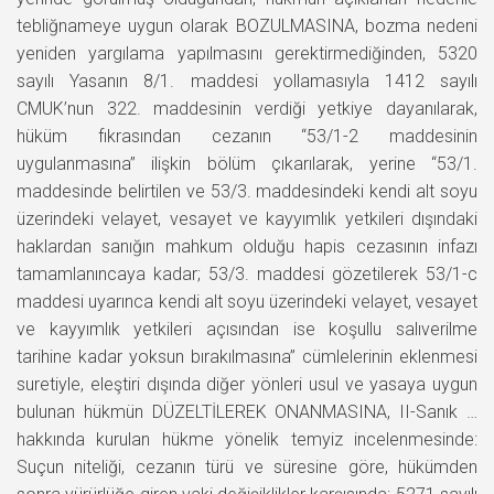
tebliğnameye uygun olarak BOZULMASINA, bozma nedeni
yeniden yargılama yapılmasını gerektirmediğinden, 5320
sayılı Yasanın 8/1. maddesi yollamasıyla 1412 sayılı
CMUK’nun 322. maddesinin verdiği yetkiye dayanılarak,
hüküm fıkrasından cezanın ‘‘53/1-2 maddesinin
uygulanmasına’’ ilişkin bölüm çıkarılarak, yerine ‘‘53/1.
maddesinde belirtilen ve 53/3. maddesindeki kendi alt soyu
üzerindeki velayet, vesayet ve kayyımlık yetkileri dışındaki
haklardan sanığın mahkum olduğu hapis cezasının infazı
tamamlanıncaya kadar; 53/3. maddesi gözetilerek 53/1-c
maddesi uyarınca kendi alt soyu üzerindeki velayet, vesayet
ve kayyımlık yetkileri açısından ise koşullu salıverilme
tarihine kadar yoksun bırakılmasına’’ cümlelerinin eklenmesi
suretiyle, eleştiri dışında diğer yönleri usul ve yasaya uygun
bulunan hükmün DÜZELTİLEREK ONANMASINA, II-Sanık …
hakkında kurulan hükme yönelik temyiz incelenmesinde:
Suçun niteliği, cezanın türü ve süresine göre, hükümden