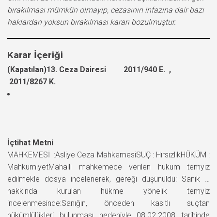
bırakılması mümkün olmayıp, cezasının infazına dair bazı
haklardan yoksun bırakılması kararı bozulmuştur.
Karar İçeriği
(Kapatılan)13. Ceza Dairesi 2011/940 E. ,
2011/8267 K.
İçtihat Metni
MAHKEMESİ :Asliye Ceza MahkemesiSUÇ : HırsızlıkHÜKÜM :
MahkumiyetMahalli mahkemece verilen hüküm temyiz
edilmekle dosya incelenerek, gereği düşünüldü:I-Sanık …
hakkında kurulan hükme yönelik temyiz
incelenmesinde:Sanığın, önceden kasıtlı suçtan
hükümlülükleri bulunması nedeniyle 08.02.2008 tarihinde