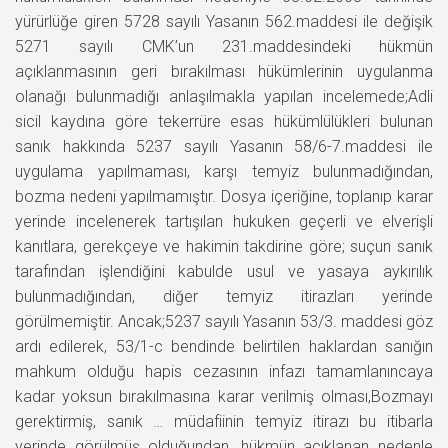
yürürlüğe giren 5728 sayılı Yasanın 562.maddesi ile değişik
5271 sayılı CMK’un 231.maddesindeki hükmün
açıklanmasının geri bırakılması hükümlerinin uygulanma
olanağı bulunmadığı anlaşılmakla yapılan incelemede;Adli
sicil kaydına göre tekerrüre esas hükümlülükleri bulunan
sanık hakkında 5237 sayılı Yasanın 58/6-7.maddesi ile
uygulama yapılmaması, karşı temyiz bulunmadığından,
bozma nedeni yapılmamıştır. Dosya içeriğine, toplanıp karar
yerinde incelenerek tartışılan hukuken geçerli ve elverişli
kanıtlara, gerekçeye ve hakimin takdirine göre; suçun sanık
tarafından işlendiğini kabulde usul ve yasaya aykırılık
bulunmadığından, diğer temyiz itirazları yerinde
görülmemiştir. Ancak;5237 sayılı Yasanın 53/3. maddesi göz
ardı edilerek, 53/1-c bendinde belirtilen haklardan sanığın
mahkum olduğu hapis cezasının infazı tamamlanıncaya
kadar yoksun bırakılmasına karar verilmiş olması,Bozmayı
gerektirmiş, sanık … müdafiinin temyiz itirazı bu itibarla
yerinde görülmüş olduğundan, hükmün açıklanan nedenle