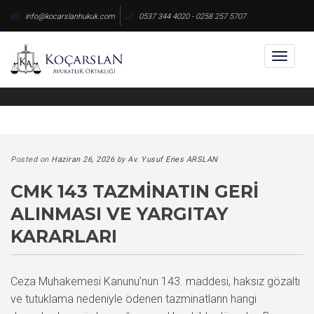
Skip
info@kocarslanhukuk.com
0537 344 4020 - 0258 257 5707
to
content
Toggl
naviga
Posted on
Haziran 26, 2026
by
Av. Yusuf Enes ARSLAN
CMK 143 TAZMINATIN GERI
ALINMASI VE YARGITAY
KARARLARI
Ceza Muhakemesi Kanunu’nun 143. maddesi, haksız gözaltı
ve tutuklama nedeniyle ödenen tazminatların hangi