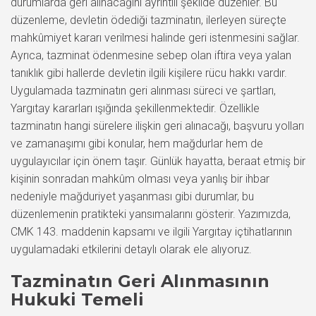
durumlarda geri alınacağını ayrıntılı şekilde düzenler. Bu
düzenleme, devletin ödediği tazminatın, ilerleyen süreçte
mahkûmiyet kararı verilmesi halinde geri istenmesini sağlar.
Ayrıca, tazminat ödenmesine sebep olan iftira veya yalan
tanıklık gibi hallerde devletin ilgili kişilere rücu hakkı vardır.
Uygulamada tazminatın geri alınması süreci ve şartları,
Yargıtay kararları ışığında şekillenmektedir. Özellikle
tazminatın hangi sürelere ilişkin geri alınacağı, başvuru yolları
ve zamanaşımı gibi konular, hem mağdurlar hem de
uygulayıcılar için önem taşır. Günlük hayatta, beraat etmiş bir
kişinin sonradan mahkûm olması veya yanlış bir ihbar
nedeniyle mağduriyet yaşanması gibi durumlar, bu
düzenlemenin pratikteki yansımalarını gösterir. Yazımızda,
CMK 143. maddenin kapsamı ve ilgili Yargıtay içtihatlarının
uygulamadaki etkilerini detaylı olarak ele alıyoruz.
Tazminatın Geri Alınmasının
Hukuki Temeli