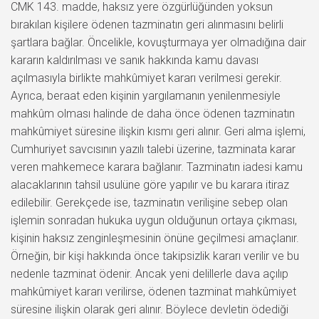
CMK 143. madde, haksız yere özgürlüğünden yoksun
bırakılan kişilere ödenen tazminatın geri alınmasını belirli
şartlara bağlar. Öncelikle, kovuşturmaya yer olmadığına dair
kararın kaldırılması ve sanık hakkında kamu davası
açılmasıyla birlikte mahkûmiyet kararı verilmesi gerekir.
Ayrıca, beraat eden kişinin yargılamanın yenilenmesiyle
mahkûm olması halinde de daha önce ödenen tazminatın
mahkûmiyet süresine ilişkin kısmı geri alınır. Geri alma işlemi,
Cumhuriyet savcısının yazılı talebi üzerine, tazminata karar
veren mahkemece karara bağlanır. Tazminatın iadesi kamu
alacaklarının tahsil usulüne göre yapılır ve bu karara itiraz
edilebilir. Gerekçede ise, tazminatın verilişine sebep olan
işlemin sonradan hukuka uygun olduğunun ortaya çıkması,
kişinin haksız zenginleşmesinin önüne geçilmesi amaçlanır.
Örneğin, bir kişi hakkında önce takipsizlik kararı verilir ve bu
nedenle tazminat ödenir. Ancak yeni delillerle dava açılıp
mahkûmiyet kararı verilirse, ödenen tazminat mahkûmiyet
süresine ilişkin olarak geri alınır. Böylece devletin ödediği