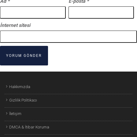
Ad
*
E-posta
*
İnternet sitesi
Hakkımızda
Gizlilik Politikası
İletişim
DMCA & İtibar Koruma