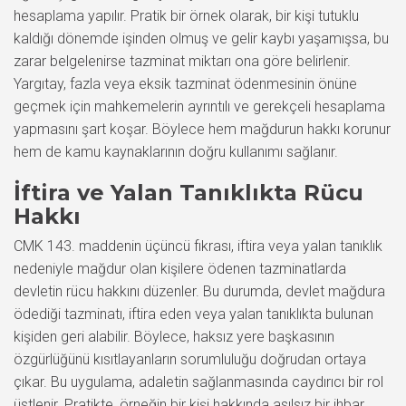
hesaplama yapılır. Pratik bir örnek olarak, bir kişi tutuklu
kaldığı dönemde işinden olmuş ve gelir kaybı yaşamışsa, bu
zarar belgelenirse tazminat miktarı ona göre belirlenir.
Yargıtay, fazla veya eksik tazminat ödenmesinin önüne
geçmek için mahkemelerin ayrıntılı ve gerekçeli hesaplama
yapmasını şart koşar. Böylece hem mağdurun hakkı korunur
hem de kamu kaynaklarının doğru kullanımı sağlanır.
İftira ve Yalan Tanıklıkta Rücu
Hakkı
CMK 143. maddenin üçüncü fıkrası, iftira veya yalan tanıklık
nedeniyle mağdur olan kişilere ödenen tazminatlarda
devletin rücu hakkını düzenler. Bu durumda, devlet mağdura
ödediği tazminatı, iftira eden veya yalan tanıklıkta bulunan
kişiden geri alabilir. Böylece, haksız yere başkasının
özgürlüğünü kısıtlayanların sorumluluğu doğrudan ortaya
çıkar. Bu uygulama, adaletin sağlanmasında caydırıcı bir rol
üstlenir. Pratikte, örneğin bir kişi hakkında asılsız bir ihbar