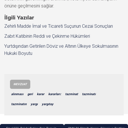
önüne geçilmesini sağlar.
İlgili Yazılar
Zehirli Madde İmal ve Ticareti Suçunun Cezai Sonuçları
Zabıt Katibinin Reddi ve Çekinme Hükümleri
Yurtdışından Getirilen Döviz ve Altının Ülkeye Sokulmasının
Hukuki Boyutu
MEVZUAT
alınması
geri
karar
kararları:
tazminat
tazminatı
tazminatın
yargı
yargıtay