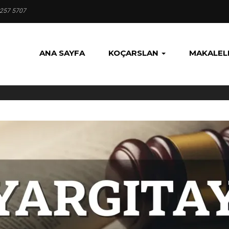
 257 5707
ANA SAYFA
KOÇARSLAN
MAKALEL