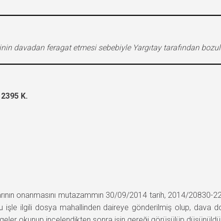
inin davadan feragat etmesi sebebiyle Yargıtay tarafından bozu
2395 K.
arının onanmasını mutazammın 30/09/2014 tarih, 2014/20830-22893
bu işle ilgili dosya mahallinden daireye gönderilmiş olup, dava 
lgeler okunup incelendikten sonra işin gereği görüşülüp düşünüldü