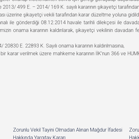
 2013/ 499 E. – 2014/ 169 K. sayılı kararının şikayetçi tarafınd
ı üzerine şikayetçi vekili tarafından karar düzeltme yoluna gidild
alı ile gönderdiği 08.12.2014 havale tarihli dilekçesi ile dav
emizin onama kararının kaldırılarak, şikayetçi vekilinin davadan 
 20830 E. 22893 K. Sayılı onama kararının kaldırılmasına,
nda bir karar verilmek üzere mahkeme kararının İİK’nun 366 ve H
Zorunlu Vekil Tayini Olmadan Alınan Mağdur İfadesi
Zoru
Hakkında Yargıtay Kararı
Hakk