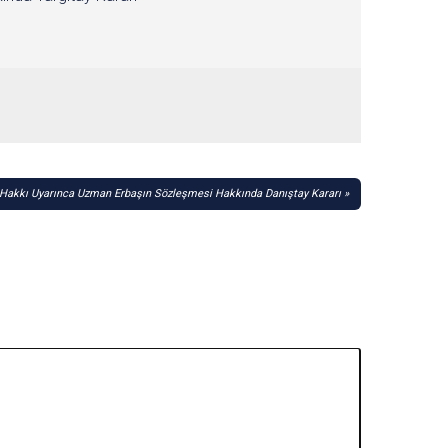
akkı Uyarınca Uzman Erbaşın Sözleşmesi Hakkında Danıştay Kararı