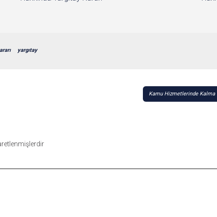
ararı
yargıtay
Kamu Hizmetlerinde Kalma H
şaretlenmişlerdir