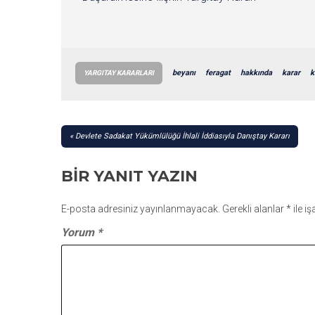
beyanı
feragat
hakkında
karar
k
YARGITAY KARARLARI
YAZI
Devlete Sadakat Yükümlülüğü İhlali İddiasıyla Danıştay Kararı
GEZINMESI
BIR YANIT YAZIN
E-posta adresiniz yayınlanmayacak.
Gerekli alanlar
*
ile i
Yorum
*