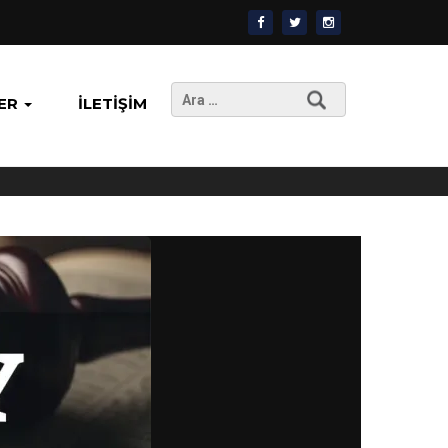
Arama:
ER
İLETIŞIM