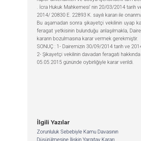
. İcra Hukuk Mahkemesi’ nin 20/03/2014 tarih ve
2014/ 20830 E. 22893 K. sayılı kararı ile onanmas
Bu aşamadan sonra şikayetçi vekilinin uyap kan
feragat yetkisinin bulunduğu anlaşılmakla, Dair
kararın bozulmasına karar vermek gerekmiştir.
SONUÇ : 1- Dairemizin 30/09/2014 tarih ve 2014/
2- Şikayetçi vekilinin davadan feragati hakkı
05.05.2015 gününde oybirliğiyle karar verildi.
İlgili Yazılar
Zorunluluk Sebebiyle Kamu Davasının
Düşürülmesine İlişkin Yargıtay Kararı