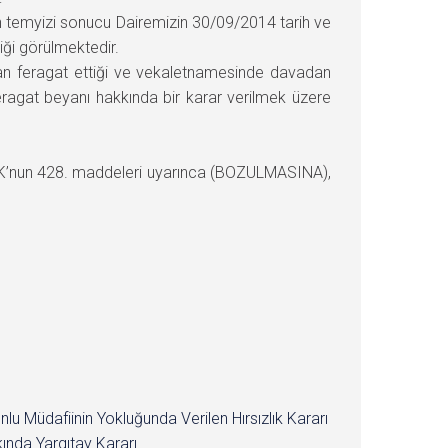
an temyizi sonucu Dairemizin 30/09/2014 tarih ve
iği görülmektedir.
adan feragat ettiği ve vekaletnamesinde davadan
feragat beyanı hakkında bir karar verilmek üzere
UMK’nun 428. maddeleri uyarınca (BOZULMASINA),
nlu Müdafiinin Yokluğunda Verilen Hırsızlık Kararı
ında Yargıtay Kararı