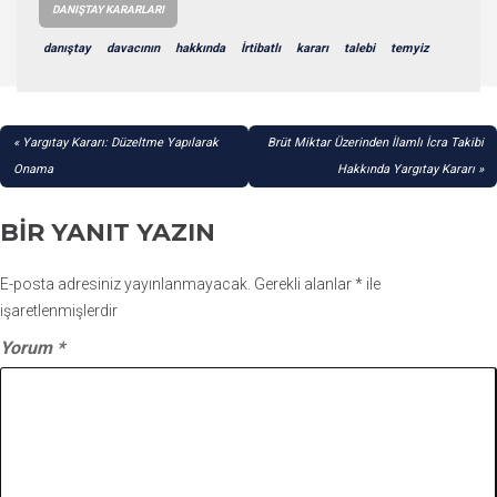
DANIŞTAY KARARLARI
danıştay
davacının
hakkında
İrtibatlı
kararı
talebi
temyiz
YAZI
Yargıtay Kararı: Düzeltme Yapılarak
Brüt Miktar Üzerinden İlamlı İcra Takibi
GEZINMESI
Onama
Hakkında Yargıtay Kararı
BIR YANIT YAZIN
E-posta adresiniz yayınlanmayacak.
Gerekli alanlar
*
ile
işaretlenmişlerdir
Yorum
*