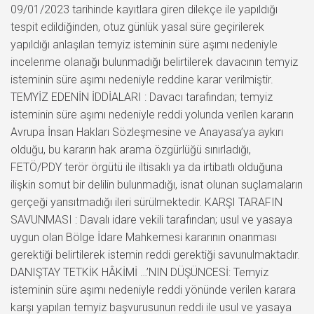
09/01/2023 tarihinde kayıtlara giren dilekçe ile yapıldığı
tespit edildiğinden, otuz günlük yasal süre geçirilerek
yapıldığı anlaşılan temyiz isteminin süre aşımı nedeniyle
incelenme olanağı bulunmadığı belirtilerek davacının temyiz
isteminin süre aşımı nedeniyle reddine karar verilmiştir.
TEMYİZ EDENİN İDDİALARI : Davacı tarafından; temyiz
isteminin süre aşımı nedeniyle reddi yolunda verilen kararın
Avrupa İnsan Hakları Sözleşmesine ve Anayasa’ya aykırı
olduğu, bu kararın hak arama özgürlüğü sınırladığı,
FETÖ/PDY terör örgütü ile iltisaklı ya da irtibatlı olduğuna
ilişkin somut bir delilin bulunmadığı, isnat olunan suçlamaların
gerçeği yansıtmadığı ileri sürülmektedir. KARŞI TARAFIN
SAVUNMASI : Davalı idare vekili tarafından; usul ve yasaya
uygun olan Bölge İdare Mahkemesi kararının onanması
gerektiği belirtilerek istemin reddi gerektiği savunulmaktadır.
DANIŞTAY TETKİK HÂKİMİ …’NIN DÜŞÜNCESİ: Temyiz
isteminin süre aşımı nedeniyle reddi yönünde verilen karara
karşı yapılan temyiz başvurusunun reddi ile usul ve yasaya