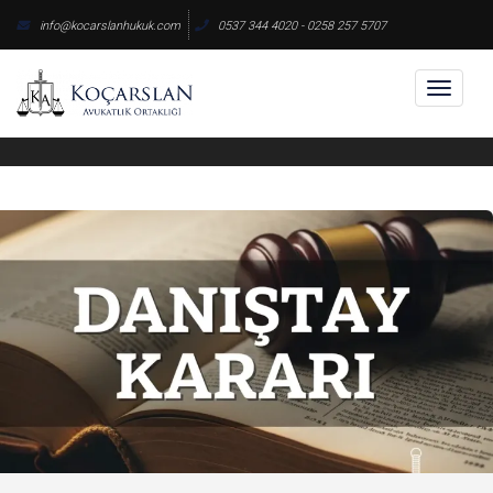
Skip
info@kocarslanhukuk.com
0537 344 4020 - 0258 257 5707
to
content
Toggl
naviga