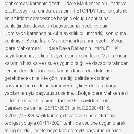
Mahkemesi kararının özeti: … İdare Mahkemesinin …tarih ve
E:…, K:…sayılı kararında; davacının FETÖ/PDY terör örgütü ile
en az irtibat derecesinde bağının olduğu sonucuna
varıldığından, davacının başvurusunun reddine dair
Komisyon kararında hukuka aykırılık bulunmadığı sonucuna
varılmıştır. Bölge İdare Mahkemesi kararının özeti: …Bölge
İdare Mahkemesi …. İdare Dava Dairesinin …tarih, E:…, K:…
sayılı kararında; istinaf başvurusuna konu İdare Mahkemesi
kararının hukuka ve usule uygun olduğu ve davacı tarafından
ileri sürülen iddiaların söz konusu kararın kaldırılmasını
gerektirecek nitelikte görülmediği belirtilerek istinaf
başvurusunun reddine karar verilmiştir. Bu karara karşı
yapılan temyiz başvurusu üzerine, …Bölge İdare Mahkemesi
…. İdare Dava Dairesinin …tarih ve E:…sayılı kararı ile;
Dairelerince verilen 26/10/2021 tarih, E:2020/4115,
K:2021/13934 sayılı kararın, davacı vekiline elektronik
tebligat yoluyla 09/11/2021 tarihinde usulüne uygun olarak
tebliğ edildiği, incelemeye konu temyiz başvurusunun ise