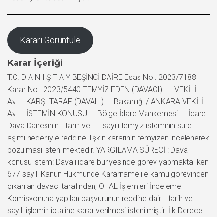
Kararı Görüntüle
Karar İçeriği
T.C. D A N I Ş T A Y BEŞİNCİ DAİRE Esas No : 2023/7188
Karar No : 2023/5440 TEMYİZ EDEN (DAVACI) : … VEKİLİ :
Av. … KARŞI TARAF (DAVALI) : …Bakanlığı / ANKARA VEKİLİ :
Av. … İSTEMİN KONUSU : …Bölge İdare Mahkemesi …. İdare
Dava Dairesinin …tarih ve E:…sayılı temyiz isteminin süre
aşımı nedeniyle reddine ilişkin kararının temyizen incelenerek
bozulması istenilmektedir. YARGILAMA SÜRECİ : Dava
konusu istem: Davalı idare bünyesinde görev yapmakta iken
677 sayılı Kanun Hükmünde Kararname ile kamu görevinden
çıkarılan davacı tarafından, OHAL İşlemleri İnceleme
Komisyonuna yapılan başvurunun reddine dair …tarih ve …
sayılı işlemin iptaline karar verilmesi istenilmiştir. İlk Derece