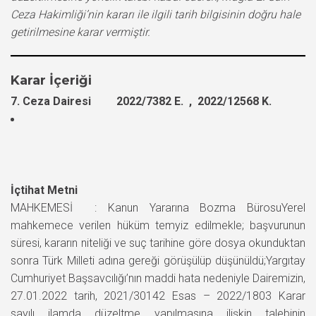
Ceza Hakimliği’nin kararı ile ilgili tarih bilgisinin doğru hale
getirilmesine karar vermiştir.
Karar İçeriği
7. Ceza Dairesi 2022/7382 E. , 2022/12568 K.
İçtihat Metni
MAHKEMESİ : Kanun Yararına Bozma BürosuYerel
mahkemece verilen hüküm temyiz edilmekle; başvurunun
süresi, kararın niteliği ve suç tarihine göre dosya okunduktan
sonra Türk Milleti adına gereği görüşülüp düşünüldü;Yargıtay
Cumhuriyet Başsavcılığı’nın maddi hata nedeniyle Dairemizin,
27.01.2022 tarih, 2021/30142 Esas – 2022/1803 Karar
sayılı ilamda düzeltme yapılmasına ilişkin talebinin