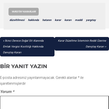
YARGITAY KARARLARI
düzeltilmesi
hakkında
hatanın
karar
kararı
maddi
yargıtay
YAZI
İkinci Derece Doğal Sit Alanında
Karar Düzeltme İsteminin Reddi Üzerine
GEZINMESI
Emlak Vergisi Kısıtlılığı Hakkında
Danıştay Kararı
Danıştay Kararı
BIR YANIT YAZIN
E-posta adresiniz yayınlanmayacak.
Gerekli alanlar
*
ile
işaretlenmişlerdir
Yorum
*