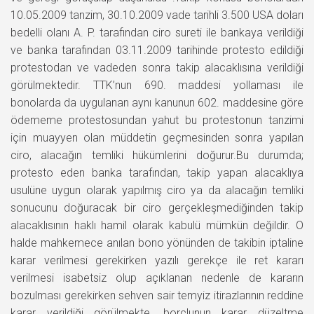
10.05.2009 tanzim, 30.10.2009 vade tarihli 3.500 USA doları
bedelli olanı A. P. tarafından ciro sureti ile bankaya verildiği
ve banka tarafından 03.11.2009 tarihinde protesto edildiği
protestodan ve vadeden sonra takip alacaklısına verildiği
görülmektedir. TTK’nun 690. maddesi yollaması ile
bonolarda da uygulanan aynı kanunun 602. maddesine göre
ödememe protestosundan yahut bu protestonun tarızimi
için muayyen olan müddetin geçmesinden sonra yapılan
ciro, alacağın temliki hükümlerini doğurur.Bu durumda;
protesto eden banka tarafından, takip yapan alacaklıya
usulüne uygun olarak yapılmış ciro ya da alacağın temliki
sonucunu doğuracak bir ciro gerçekleşmediğinden takip
alacaklısının haklı hamil olarak kabulü mümkün değildir. O
halde mahkemece anılan bono yönünden de takibin iptaline
karar verilmesi gerekirken yazılı gerekçe ile ret kararı
verilmesi isabetsiz olup açıklanan nedenle de kararın
bozulması gerekirken sehven sair temyiz itirazlarının reddine
karar verildiği görülmekte, borçlunun karar düzeltme