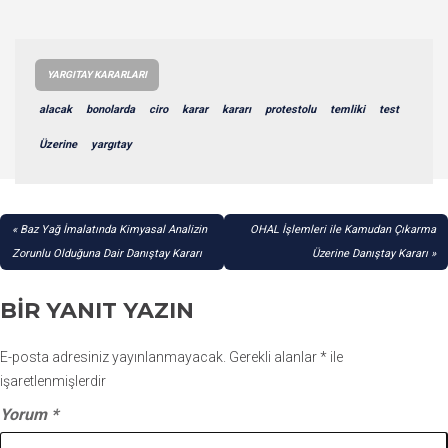
YARGITAY KARARLARI
alacak
bonolarda
ciro
karar
kararı
protestolu
temliki
test
Üzerine
yargıtay
YAZI
Baz Yağ İmalatında Kimyasal Analizin
OHAL İşlemleri ile Kamudan Çıkarma
GEZINMESI
Zorunlu Olduğuna Dair Danıştay Kararı
Üzerine Danıştay Kararı
BIR YANIT YAZIN
E-posta adresiniz yayınlanmayacak.
Gerekli alanlar
*
ile
işaretlenmişlerdir
Yorum
*