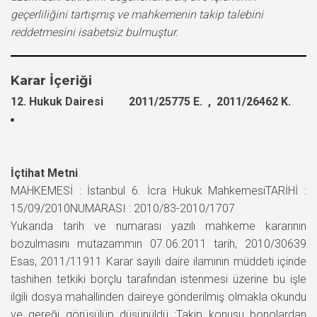
geçerliliğini tartışmış ve mahkemenin takip talebini
reddetmesini isabetsiz bulmuştur.
Karar İçeriği
12. Hukuk Dairesi 2011/25775 E. , 2011/26462 K.
İçtihat Metni
MAHKEMESİ : İstanbul 6. İcra Hukuk MahkemesiTARİHİ :
15/09/2010NUMARASI : 2010/83-2010/1707
Yukarıda tarih ve numarası yazılı mahkeme kararının
bozulmasını mutazammın 07.06.2011 tarih, 2010/30639
Esas, 2011/11911 Karar sayılı daire ilamının müddeti içinde
tashihen tetkiki borçlu tarafından istenmesi üzerine bu işle
ilgili dosya mahallinden daireye gönderilmiş olmakla okundu
ve gereği görüşülüp düşünüldü :Takip konusu bonolardan