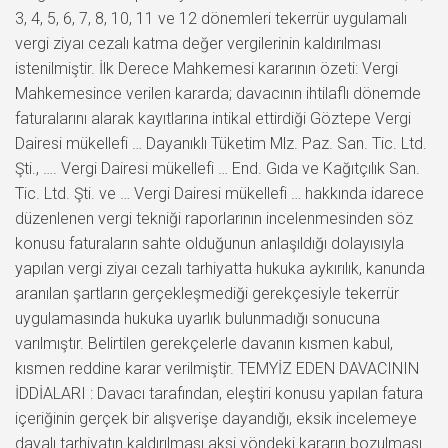
3, 4, 5, 6, 7, 8, 10, 11 ve 12 dönemleri tekerrür uygulamalı
vergi ziyaı cezalı katma değer vergilerinin kaldırılması
istenilmiştir. İlk Derece Mahkemesi kararının özeti: Vergi
Mahkemesince verilen kararda; davacının ihtilaflı dönemde
faturalarını alarak kayıtlarına intikal ettirdiği Göztepe Vergi
Dairesi mükellefi … Dayanıklı Tüketim Mlz. Paz. San. Tic. Ltd.
Şti., …. Vergi Dairesi mükellefi … End. Gıda ve Kağıtçılık San.
Tic. Ltd. Şti. ve … Vergi Dairesi mükellefi … hakkında idarece
düzenlenen vergi tekniği raporlarının incelenmesinden söz
konusu faturaların sahte olduğunun anlaşıldığı dolayısıyla
yapılan vergi ziyaı cezalı tarhiyatta hukuka aykırılık, kanunda
aranılan şartların gerçekleşmediği gerekçesiyle tekerrür
uygulamasında hukuka uyarlık bulunmadığı sonucuna
varılmıştır. Belirtilen gerekçelerle davanın kısmen kabul,
kısmen reddine karar verilmiştir. TEMYİZ EDEN DAVACININ
İDDİALARI : Davacı tarafından, eleştiri konusu yapılan fatura
içeriğinin gerçek bir alışverişe dayandığı, eksik incelemeye
dayalı tarhiyatın kaldırılması aksi yöndeki kararın bozulması