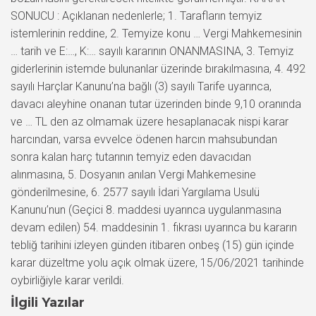
SONUCU : Açıklanan nedenlerle; 1. Tarafların temyiz
istemlerinin reddine, 2. Temyize konu … Vergi Mahkemesinin
… tarih ve E:…, K:… sayılı kararının ONANMASINA, 3. Temyiz
giderlerinin istemde bulunanlar üzerinde bırakılmasına, 4. 492
sayılı Harçlar Kanunu’na bağlı (3) sayılı Tarife uyarınca,
davacı aleyhine onanan tutar üzerinden binde 9,10 oranında
ve … TL den az olmamak üzere hesaplanacak nispi karar
harcından, varsa evvelce ödenen harcın mahsubundan
sonra kalan harç tutarının temyiz eden davacıdan
alınmasına, 5. Dosyanın anılan Vergi Mahkemesine
gönderilmesine, 6. 2577 sayılı İdari Yargılama Usulü
Kanunu’nun (Geçici 8. maddesi uyarınca uygulanmasına
devam edilen) 54. maddesinin 1. fıkrası uyarınca bu kararın
tebliğ tarihini izleyen günden itibaren onbeş (15) gün içinde
karar düzeltme yolu açık olmak üzere, 15/06/2021 tarihinde
oybirliğiyle karar verildi.
İlgili Yazılar