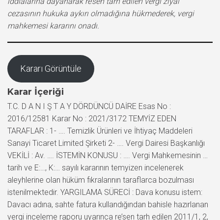
iddialarına dayanarak re’sen tarh edilen vergi ziyaı
cezasının hukuka aykırı olmadığına hükmederek, vergi
mahkemesi kararını onadı.
Kararı Görüntüle
Karar İçeriği
T.C. D A N I Ş T A Y DÖRDÜNCÜ DAİRE Esas No :
2016/12581 Karar No : 2021/3172 TEMYİZ EDEN
TARAFLAR : 1- …. Temizlik Ürünleri ve İhtiyaç Maddeleri
Sanayi Ticaret Limited Şirketi 2- …. Vergi Dairesi Başkanlığı
VEKİLİ : Av. …. İSTEMİN KONUSU : …. Vergi Mahkemesinin …
tarih ve E:…, K:… sayılı kararının temyizen incelenerek
aleyhlerine olan hüküm fıkralarının taraflarca bozulması
istenilmektedir. YARGILAMA SÜRECİ : Dava konusu istem:
Davacı adına, sahte fatura kullandığından bahisle hazırlanan
vergi inceleme raporu uyarınca re’sen tarh edilen 2011/1, 2,