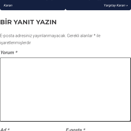
GEZINMESI
Kararı
Yargıtay Kararı
BIR YANIT YAZIN
E-posta adresiniz yayınlanmayacak.
Gerekli alanlar
*
ile
işaretlenmişlerdir
Yorum
*
Ad
*
E-posta
*