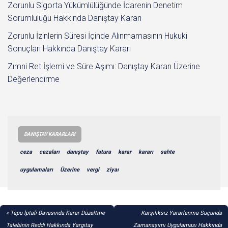
Zorunlu Sigorta Yükümlülüğünde İdarenin Denetim
Sorumluluğu Hakkında Danıştay Kararı
Zorunlu İzinlerin Süresi İçinde Alınmamasının Hukuki
Sonuçları Hakkında Danıştay Kararı
Zımni Ret İşlemi ve Süre Aşımı: Danıştay Kararı Üzerine
Değerlendirme
DANIŞTAY KARARLARI
ceza
cezaları
danıştay
fatura
karar
kararı
sahte
uygulamaları
Üzerine
vergi
ziyaı
YAZI
Tapu İptali Davasında Karar Düzeltme
Karşılıksız Yararlanma Suçunda
Talebinin Reddi Hakkında Yargıtay
Zamanaşımı Uygulaması Hakkında