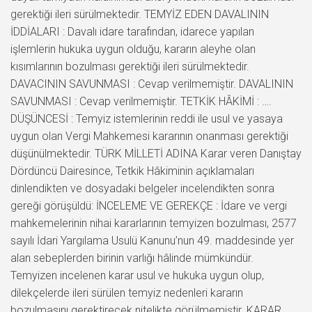
gerektiği ileri sürülmektedir. TEMYİZ EDEN DAVALININ
İDDİALARI : Davalı idare tarafından, idarece yapılan
işlemlerin hukuka uygun olduğu, kararın aleyhe olan
kısımlarının bozulması gerektiği ileri sürülmektedir.
DAVACININ SAVUNMASI : Cevap verilmemiştir. DAVALININ
SAVUNMASI : Cevap verilmemiştir. TETKİK HÂKİMİ : ….
DÜŞÜNCESİ : Temyiz istemlerinin reddi ile usul ve yasaya
uygun olan Vergi Mahkemesi kararının onanması gerektiği
düşünülmektedir. TÜRK MİLLETİ ADINA Karar veren Danıştay
Dördüncü Dairesince, Tetkik Hâkiminin açıklamaları
dinlendikten ve dosyadaki belgeler incelendikten sonra
gereği görüşüldü: İNCELEME VE GEREKÇE : İdare ve vergi
mahkemelerinin nihai kararlarının temyizen bozulması, 2577
sayılı İdari Yargılama Usulü Kanunu’nun 49. maddesinde yer
alan sebeplerden birinin varlığı hâlinde mümkündür.
Temyizen incelenen karar usul ve hukuka uygun olup,
dilekçelerde ileri sürülen temyiz nedenleri kararın
bozulmasını gerektirecek nitelikte görülmemiştir. KARAR