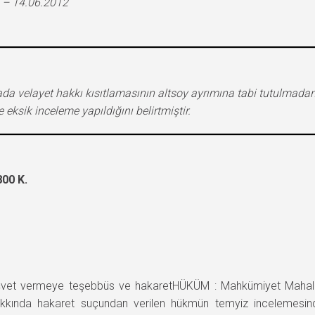
 – 14.06.2012
ada velayet hakkı kısıtlamasının altsoy ayrımına tabi tutulmadan
ksik inceleme yapıldığını belirtmiştir.
00 K.
et vermeye teşebbüs ve hakaretHÜKÜM : Mahkümiyet Mahalli
akkında hakaret suçundan verilen hükmün temyiz incelemesinde