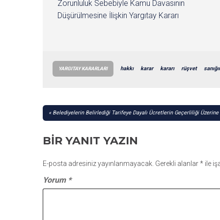
Zorunluluk Sebebiyle Kamu Davasının
Düşürülmesine İlişkin Yargıtay Kararı
hakkı
karar
kararı
rüşvet
sanığı
YARGITAY KARARLARI
YAZI
Belediyelerin Belirlediği Tarifeye Dayalı Ücretlerin Geçerliliği Üzerin
GEZINMESI
BIR YANIT YAZIN
E-posta adresiniz yayınlanmayacak.
Gerekli alanlar
*
ile i
Yorum
*