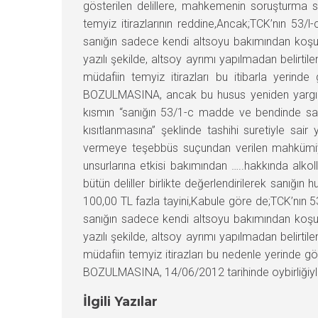
gösterilen delillere, mahkemenin soruşturma s
temyiz itirazlarının reddine,Ancak;TCK’nın 53
sanığın sadece kendi altsoyu bakımından koşul
yazılı şekilde, altsoy ayrımı yapılmadan belirti
müdafiin temyiz itirazları bu itibarla yer
BOZULMASINA, ancak bu husus yeniden yargılam
kısmın “sanığın 53/1-c madde ve bendinde sayı
kısıtlanmasına” şeklinde tashihi suretiyle 
vermeye teşebbüs suçundan verilen mahkümiyet
unsurlarına etkisi bakımından …..hakkında alkol
bütün deliller birlikte değerlendirilerek sanığı
100,00 TL fazla tayini,Kabule göre de;TCK’nın 
sanığın sadece kendi altsoyu bakımından koşul
yazılı şekilde, altsoy ayrımı yapılmadan belirti
müdafiin temyiz itirazları bu nedenle yerinde
BOZULMASINA, 14/06/2012 tarihinde oybirliğiyle 
İlgili Yazılar