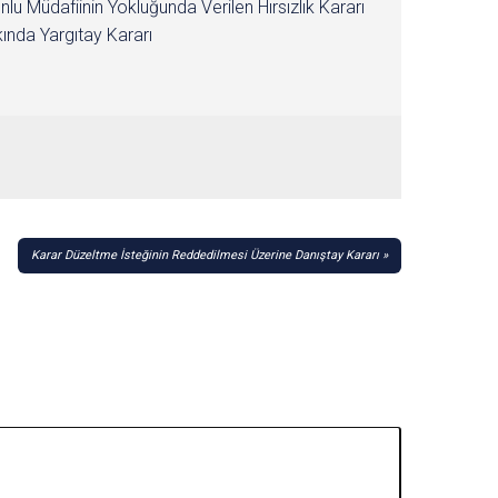
nlu Müdafiinin Yokluğunda Verilen Hırsızlık Kararı
ında Yargıtay Kararı
Karar Düzeltme İsteğinin Reddedilmesi Üzerine Danıştay Kararı