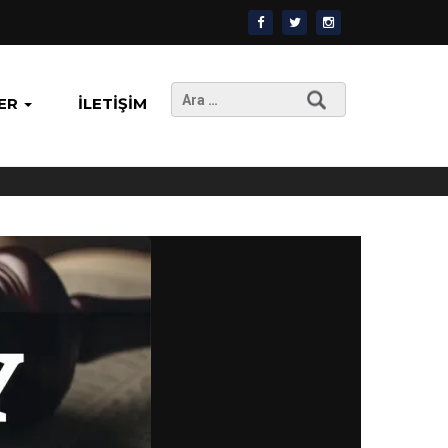
Arama:
ER
İLETIŞIM