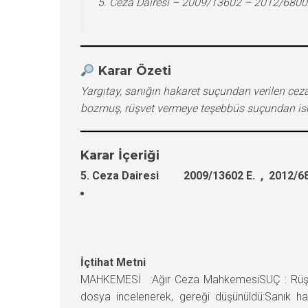
5. Ceza Dairesi – 2009/13602 – 2012/6800
Karar Özeti
Yargıtay, sanığın hakaret suçundan verilen cez
bozmuş, rüşvet vermeye teşebbüs suçundan ise e
Karar İçeriği
5. Ceza Dairesi 2009/13602 E. , 2012/68
İçtihat Metni
MAHKEMESİ :Ağır Ceza MahkemesiSUÇ : Rüşv
dosya incelenerek, gereği düşünüldü:Sanık h