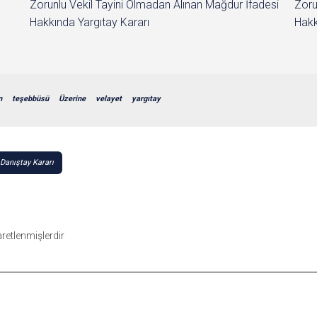
Zorunlu Vekil Tayini Olmadan Alınan Mağdur İfadesi
Zoru
Hakkında Yargıtay Kararı
Hakk
n
teşebbüsü
Üzerine
velayet
yargıtay
e Danıştay Kararı
şaretlenmişlerdir