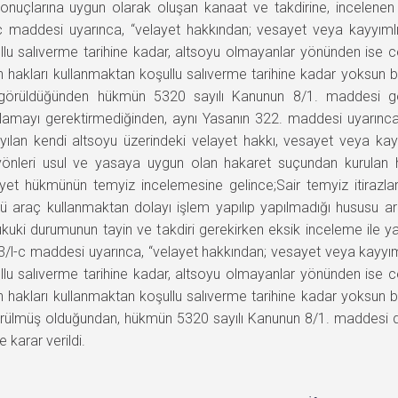
onuçlarına uygun olarak oluşan kanaat ve takdirine, incelene
/l-c maddesi uyarınca, “velayet hakkından; vesayet veya kayyıml
lu salıverme tarihine kadar, altsoyu olmayanlar yönünden ise c
len hakları kullanmaktan koşullu salıverme tarihine kadar yoksun b
inde görüldüğünden hükmün 5320 sayılı Kanunun 8/1. maddesi 
ayı gerektirmediğinden, aynı Yasanın 322. maddesi uyarınca, 
lan kendi altsoyu üzerindeki velayet hakkı, vesayet veya kayyı
sair yönleri usul ve yasaya uygun olan hakaret suçundan ku
 hükmünün temyiz incelemesine gelince;Sair temyiz itirazları 
lü araç kullanmaktan dolayı işlem yapılıp yapılmadığı hususu araş
n hukuki durumunun tayin ve takdiri gerekirken eksik inceleme ile y
53/l-c maddesi uyarınca, “velayet hakkından; vesayet veya kayyım
lu salıverme tarihine kadar, altsoyu olmayanlar yönünden ise c
len hakları kullanmaktan koşullu salıverme tarihine kadar yoksun b
 görülmüş olduğundan, hükmün 5320 sayılı Kanunun 8/1. maddesi
karar verildi.