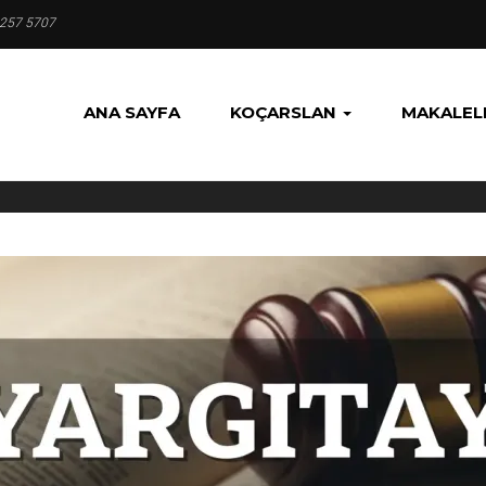
 257 5707
ANA SAYFA
KOÇARSLAN
MAKALEL