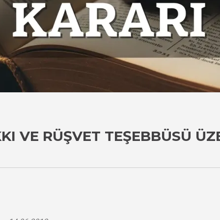
KKI VE RÜŞVET TEŞEBBÜSÜ ÜZ