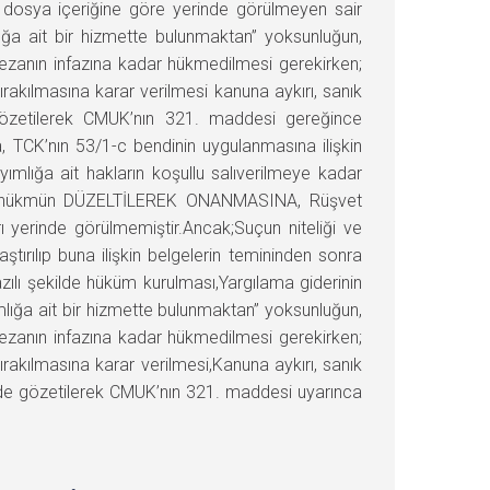
n dosya içeriğine göre yerinde görülmeyen sair
ığa ait bir hizmette bulunmaktan” yoksunluğun,
ezanın infazına kadar hükmedilmesi gerekirken;
ırakılmasına karar verilmesi kanuna aykırı, sanık
gözetilerek CMUK’nın 321. maddesi gereğince
TCK’nın 53/1-c bendinin uygulanmasına ilişkin
mlığa ait hakların koşullu salıverilmeye kadar
rulan hükmün DÜZELTİLEREK ONANMASINA, Rüşvet
yerinde görülmemiştir.Ancak;Suçun niteliği ve
tırılıp buna ilişkin belgelerin temininden sonra
azılı şekilde hüküm kurulması,Yargılama giderinin
lığa ait bir hizmette bulunmaktan” yoksunluğun,
ezanın infazına kadar hükmedilmesi gerekirken;
ırakılmasına karar verilmesi,Kanuna aykırı, sanık
 de gözetilerek CMUK’nın 321. maddesi uyarınca