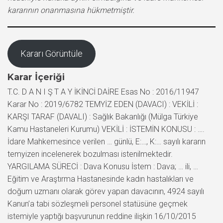
kararının onanmasına hükmetmiştir.
Kararı Görüntüle
Karar İçeriği
T.C. D A N I Ş T A Y İKİNCİ DAİRE Esas No : 2016/11947
Karar No : 2019/6782 TEMYİZ EDEN (DAVACI) : VEKİLİ :
KARŞI TARAF (DAVALI) : Sağlık Bakanlığı (Mülga Türkiye
Kamu Hastaneleri Kurumu) VEKİLİ : İSTEMİN KONUSU : ….
İdare Mahkemesince verilen … günlü, E:…, K:… sayılı kararın
temyizen incelenerek bozulması istenilmektedir.
YARGILAMA SÜRECİ : Dava Konusu İstem : Dava; … ili, …
Eğitim ve Araştırma Hastanesinde kadın hastalıkları ve
doğum uzmanı olarak görev yapan davacının, 4924 sayılı
Kanun’a tabi sözleşmeli personel statüsüne geçmek
istemiyle yaptığı başvurunun reddine ilişkin 16/10/2015