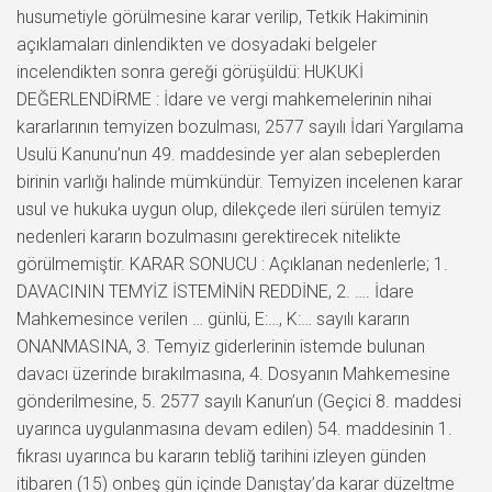
husumetiyle görülmesine karar verilip, Tetkik Hakiminin
açıklamaları dinlendikten ve dosyadaki belgeler
incelendikten sonra gereği görüşüldü: HUKUKİ
DEĞERLENDİRME : İdare ve vergi mahkemelerinin nihai
kararlarının temyizen bozulması, 2577 sayılı İdari Yargılama
Usulü Kanunu’nun 49. maddesinde yer alan sebeplerden
birinin varlığı halinde mümkündür. Temyizen incelenen karar
usul ve hukuka uygun olup, dilekçede ileri sürülen temyiz
nedenleri kararın bozulmasını gerektirecek nitelikte
görülmemiştir. KARAR SONUCU : Açıklanan nedenlerle; 1.
DAVACININ TEMYİZ İSTEMİNİN REDDİNE, 2. …. İdare
Mahkemesince verilen … günlü, E:…, K:… sayılı kararın
ONANMASINA, 3. Temyiz giderlerinin istemde bulunan
davacı üzerinde bırakılmasına, 4. Dosyanın Mahkemesine
gönderilmesine, 5. 2577 sayılı Kanun’un (Geçici 8. maddesi
uyarınca uygulanmasına devam edilen) 54. maddesinin 1.
fıkrası uyarınca bu kararın tebliğ tarihini izleyen günden
itibaren (15) onbeş gün içinde Danıştay’da karar düzeltme