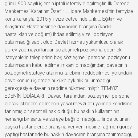
günlü, 900 sayılı işlemin iptali istemiyle açılmıştır. İlk Derece
Mahkemesi Kararının Özeti : …. İdare Mahkemesi’nin temyize
konu kararıyla; 2015 yılı vize cetvelinde … ili, … Eğitim ve
Araştırma Hastanesinde davacının branşına (kadın
hastalıkları ve doğum) ihdas edilmiş vizeli pozisyon
bulunmadığı sabit olup; Devlet hizmeti yükümlüsü olarak
görev yapmayanlardan sözleşmeli pozisyona geçmek
isteyenlerin taleplerinin boş sözleşmeli personel pozisyonu
bulunmadan kabul edilme imkanı olmadığından, davacının
sözleşmeli statüye atanma talebinin reddedilmesi yolundaki
dava konusu işlemde hukuka aykırılık bulunmadığı
gerekçesiyle davanın reddine hükmedilmiştir. TEMYİZ
EDENİN İDDİALARI : Davacı tarafından; sözleşmeli personel
olarak istihdam edilmenin yasal mevzuat uyarınca kendisine
tanınmış bir seçmeli hak olduğu, bu hakkın kullanımının
herhangi bir şarta ve süreye bağlı olmadığı, … ilinde bulunan
başka hastanelerde branşına yer verilmesine rağmen görev
yaptığı hastanede bu hakkın davacının branşına tanınmadığı,