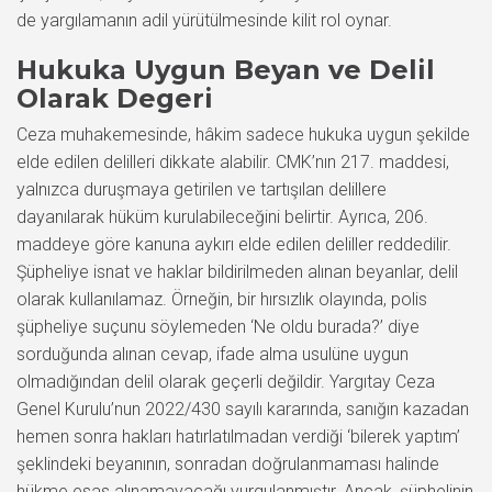
de yargılamanın adil yürütülmesinde kilit rol oynar.
Hukuka Uygun Beyan ve Delil
Olarak Degeri
Ceza muhakemesinde, hâkim sadece hukuka uygun şekilde
elde edilen delilleri dikkate alabilir. CMK’nın 217. maddesi,
yalnızca duruşmaya getirilen ve tartışılan delillere
dayanılarak hüküm kurulabileceğini belirtir. Ayrıca, 206.
maddeye göre kanuna aykırı elde edilen deliller reddedilir.
Şüpheliye isnat ve haklar bildirilmeden alınan beyanlar, delil
olarak kullanılamaz. Örneğin, bir hırsızlık olayında, polis
şüpheliye suçunu söylemeden ‘Ne oldu burada?’ diye
sorduğunda alınan cevap, ifade alma usulüne uygun
olmadığından delil olarak geçerli değildir. Yargıtay Ceza
Genel Kurulu’nun 2022/430 sayılı kararında, sanığın kazadan
hemen sonra hakları hatırlatılmadan verdiği ‘bilerek yaptım’
şeklindeki beyanının, sonradan doğrulanmaması halinde
hükme esas alınamayacağı vurgulanmıştır. Ancak, şüphelinin