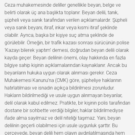
Ceza muhakemesinde deliller genellikle beyan, belge ve
belirti olarak üç ana başlıkta toplanır. Beyan delili, tanık,
şüpheli veya sanık tarafından verilen açıklamalardır. Şüpheli
veya sanık beyanı; itiraf, inkar veya kısmi itiraf şeklinde
olabilir. Ayrıca, başka bir kişiye suç atma şeklinde de
görülebilir. Örneğin, bir trafik kazası sonrası sürücünün polise
‘Kazayı bilerek yaptım’ demesi, doğrudan beyan delili olarak
kayda geçer. Beyan delilinin önemi, olay hakkında en fazla
bilgiye sahip kişinin açıklamalarından kaynaklanır. Ancak bu
beyanların hukuka uygun olarak alınması gerekir. Ceza
Muhakemesi Kanunu’na (CMK) göre, şüpheliye haklarının
hatırlatılması ve isnadın açıkça bildirilmesi zorunludur.
Hakların bildirilmediği ve usule uygun alınmayan beyanlar,
delil olarak kabul edilmez. Pratikte, bir kişinin polis tarafından
dostane bir sohbette verdiği bilgiler, haklar bildirilmediyse
ifade alma sayılmaz ve delil niteliği taşımaz. Yani, beyan
delilinin geçerli olabilmesi için usule uygunluk şarttır. Bu
çerçevede, beyan delili hem olayın aydınlatılmasında hem