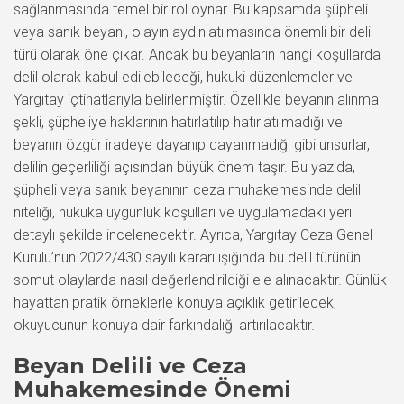
sağlanmasında temel bir rol oynar. Bu kapsamda şüpheli
veya sanık beyanı, olayın aydınlatılmasında önemli bir delil
türü olarak öne çıkar. Ancak bu beyanların hangi koşullarda
delil olarak kabul edilebileceği, hukuki düzenlemeler ve
Yargıtay içtihatlarıyla belirlenmiştir. Özellikle beyanın alınma
şekli, şüpheliye haklarının hatırlatılıp hatırlatılmadığı ve
beyanın özgür iradeye dayanıp dayanmadığı gibi unsurlar,
delilin geçerliliği açısından büyük önem taşır. Bu yazıda,
şüpheli veya sanık beyanının ceza muhakemesinde delil
niteliği, hukuka uygunluk koşulları ve uygulamadaki yeri
detaylı şekilde incelenecektir. Ayrıca, Yargıtay Ceza Genel
Kurulu’nun 2022/430 sayılı kararı ışığında bu delil türünün
somut olaylarda nasıl değerlendirildiği ele alınacaktır. Günlük
hayattan pratik örneklerle konuya açıklık getirilecek,
okuyucunun konuya dair farkındalığı artırılacaktır.
Beyan Delili ve Ceza
Muhakemesinde Önemi