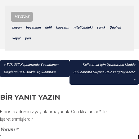
MEVZUAT
beyan
beyanının
delil
kapsamı
niteliğindeki
sanık
Şüpheli
veya’
yeri
YAZI
TCK 337 Kapsamında Yasaklanan
Kullanmak İçin Uyuşturucu Madde
GEZINMESI
Bilgilerin Casuslukla Açıklanması
Bulundurma Suçuna Dair Yargıtay Kararı
BIR YANIT YAZIN
E-posta adresiniz yayınlanmayacak.
Gerekli alanlar
*
ile
işaretlenmişlerdir
Yorum
*