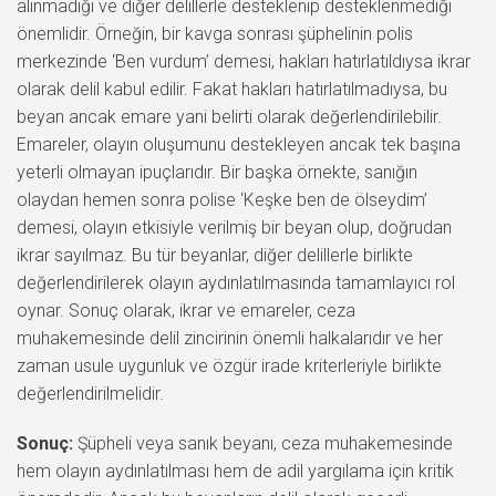
alınmadığı ve diğer delillerle desteklenip desteklenmediği
önemlidir. Örneğin, bir kavga sonrası şüphelinin polis
merkezinde ‘Ben vurdum’ demesi, hakları hatırlatıldıysa ikrar
olarak delil kabul edilir. Fakat hakları hatırlatılmadıysa, bu
beyan ancak emare yani belirti olarak değerlendirilebilir.
Emareler, olayın oluşumunu destekleyen ancak tek başına
yeterli olmayan ipuçlarıdır. Bir başka örnekte, sanığın
olaydan hemen sonra polise ‘Keşke ben de ölseydim’
demesi, olayın etkisiyle verilmiş bir beyan olup, doğrudan
ikrar sayılmaz. Bu tür beyanlar, diğer delillerle birlikte
değerlendirilerek olayın aydınlatılmasında tamamlayıcı rol
oynar. Sonuç olarak, ikrar ve emareler, ceza
muhakemesinde delil zincirinin önemli halkalarıdır ve her
zaman usule uygunluk ve özgür irade kriterleriyle birlikte
değerlendirilmelidir.
Sonuç:
Şüpheli veya sanık beyanı, ceza muhakemesinde
hem olayın aydınlatılması hem de adil yargılama için kritik