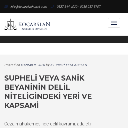
Skip
info@kocarslanhukuk.com
0537 344 4020 - 0258 257 5707
to
content
Toggl
naviga
Posted on
Haziran 9, 2026
by
Av. Yusuf Enes ARSLAN
SUPHELI VEYA SANIK
BEYANININ DELIL
NITELIGINDEKI YERI VE
KAPSAMI
Ceza muhakemesinde delil kavramı, adaletin