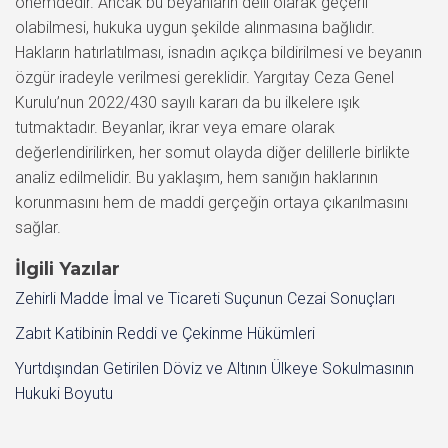
önemdedir. Ancak bu beyanların delil olarak geçerli
olabilmesi, hukuka uygun şekilde alınmasına bağlıdır.
Hakların hatırlatılması, isnadın açıkça bildirilmesi ve beyanın
özgür iradeyle verilmesi gereklidir. Yargıtay Ceza Genel
Kurulu’nun 2022/430 sayılı kararı da bu ilkelere ışık
tutmaktadır. Beyanlar, ikrar veya emare olarak
değerlendirilirken, her somut olayda diğer delillerle birlikte
analiz edilmelidir. Bu yaklaşım, hem sanığın haklarının
korunmasını hem de maddi gerçeğin ortaya çıkarılmasını
sağlar.
İlgili Yazılar
Zehirli Madde İmal ve Ticareti Suçunun Cezai Sonuçları
Zabıt Katibinin Reddi ve Çekinme Hükümleri
Yurtdışından Getirilen Döviz ve Altının Ülkeye Sokulmasının
Hukuki Boyutu