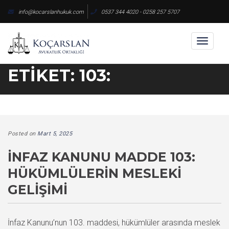
Skip
info@kocarslanhukuk.com
0537 344 4020 - 0258 257 5707
to
content
Toggl
naviga
ETIKET:
103:
Posted on
Mart 5, 2025
İNFAZ KANUNU MADDE 103:
HÜKÜMLÜLERIN MESLEKI
GELIŞIMI
İnfaz Kanunu’nun 103. maddesi, hükümlüler arasında meslek