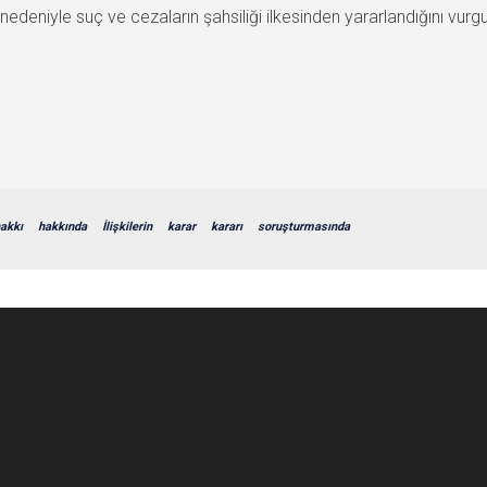
i nedeniyle suç ve cezaların şahsiliği ilkesinden yararlandığını vurgu
akkı
hakkında
İlişkilerin
karar
kararı
soruşturmasında