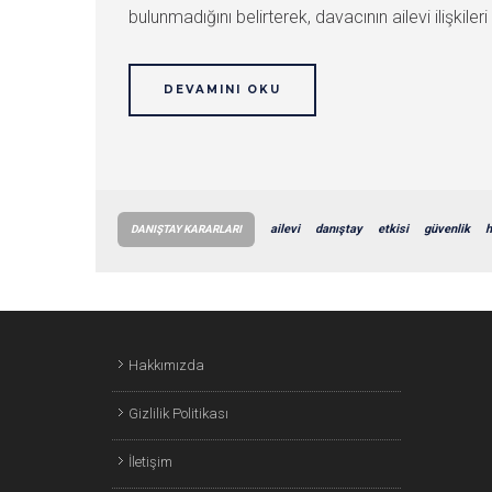
bulunmadığını belirterek, davacının ailevi ilişkiler
DEVAMINI OKU
ailevi
danıştay
etkisi
güvenlik
h
DANIŞTAY KARARLARI
Hakkımızda
Gizlilik Politikası
İletişim