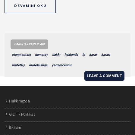
DEVAMINI OKU
DANIŞTAY KARARLARI
atanmaması
danıştay
hakkı
hakkında
İş
karar
kararı
müfettiş
müfettişliğe
yardımcısının
LEAVE A COMMENT
Hakkımızda
Gizlilik Politikası
İletişim