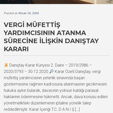
Posted on
Nisan 26, 2026
VERGI MÜFETTIŞ
YARDIMCISININ ATANMA
SÜRECINE İLIŞKIN DANIŞTAY
KARARI
Danıştay Karar Künyesi 2. Daire – 2019/2986 –
2020/3793 – 30.12.2020
Karar Özeti Danıştay, vergi
müfettiş yardımcısının yeterlik sınavında başarı
göstermesine rağmen kadrosuna atanmasının gecikmesini
hukuka aykırı bularak, davacının yoksun kaldığı parasal
haklarının ödenmesine hükmetti. Ancak, dava konusu edilen
yönetmelikteki düzenlemenin iptaline yönelik talep
reddedilmiştir. Karar İçeriği T.C. D A N I Ş […]