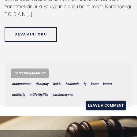
Yönetmelik’in hukuka uygun olduğu belirtilmiştir. Karar İçeriği
T.C. D A N […]
DEVAMINI OKU
DANIŞTAY KARARLARI
atanmaması
danıştay
hakkı
hakkında
İş
karar
kararı
müfettiş
müfettişliğe
yardımcısının
LEAVE A COMMENT