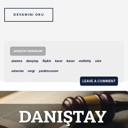
DEVAMINI OKU
DANIŞTAY KARARLARI
atanma
danıştay
İlişkin
karar
kararı
müfettiş
süre
sürecine
vergi
yardımcısının
LEAVE A COMMENT