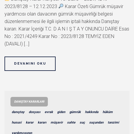
2023/8128 – 12.12.2023
Karar Özeti Gümrük müşavir
yardımcısı olan davacının gümrük müşavirliği belgesi
düzenlenmemesi ile ilgili işlemin iptali hakkında Danıştay
kararı. Karar İçeriği T.C. D A N I Ş T A Y ONUNCU DAİRE Esas
No : 2021/4249 Karar No : 2023/8128 TEMYİZ EDEN
(DAVALI) […]
DEVAMINI OKU
DANIŞTAY KARARLARI
danıştay
dosyası
evrak
giden
gümrük
hakkında
hüküm
hususi
karar
kararı
müşavir
sahte
suç
suçundan
tanzimi
yardımcısının