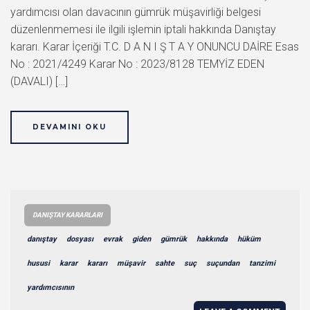
yardımcısı olan davacının gümrük müşavirliği belgesi
düzenlenmemesi ile ilgili işlemin iptali hakkında Danıştay
kararı. Karar İçeriği T.C. D A N I Ş T A Y ONUNCU DAİRE Esas
No : 2021/4249 Karar No : 2023/8128 TEMYİZ EDEN
(DAVALI) […]
DEVAMINI OKU
DANIŞTAY KARARLARI
danıştay
dosyası
evrak
giden
gümrük
hakkında
hüküm
hususi
karar
kararı
müşavir
sahte
suç
suçundan
tanzimi
yardımcısının