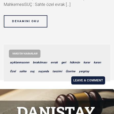
MahkemesiSUÇ : Sahte özel evrak […]
DEVAMINI OKU
YARGITAY KARARLARI
açıklanmasının
bırakılması
evrak
geri
hükmün
karar
kararı
Özel
sahte
suç
suçunda
tanzimi
Üzerine
yargıtay
LEAVE A COMMENT