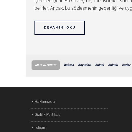
işlemleri içerir. Bu sözleşme, Türk Borçlar Kanu
belirler. Ancak, bu sözleşmenin geçerliliği ve u
DEVAMINI OKU
bakma
boyutları
hukuk
hukuki
kadar
MEDENI HUKUK
Hakkımızda
Gizlilik Politikası
İletişim