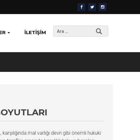
Arama:
ER
İLETIŞIM
BOYUTLARI
arşılığında mal varlığı devri gibi önemli hukuki