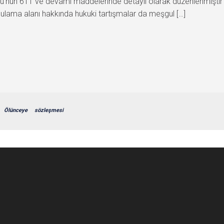
nu’nun 611 ve devamı maddelerinde detaylı olarak düzenlenmiştir ve
ygulama alanı hakkında hukuki tartışmalar da meşgul […]
Ölünceye
sözleşmesi