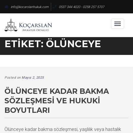
Skip
info@kocarslanhukuk.com
0537 344 4020 - 0258 257 5707
to
content
Toggl
naviga
ETIKET:
ÖLÜNCEYE
Posted on
Mayıs 2, 2025
ÖLÜNCEYE KADAR BAKMA
SÖZLEŞMESI VE HUKUKI
BOYUTLARI
Ölünceye kadar bakma sözleşmesi, yaşlılık veya hastalık