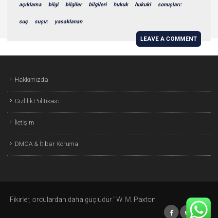
açıklama
bilgi
bilgiler
bilgileri
hukuk
hukuki
sonuçları:
suç
suçu:
yasaklanan
LEAVE A COMMENT
Hakkımızda
Gizlilik Politikası
İletişim
DMCA & İtibar Koruma
"Fikirler, ordulardan daha güçlüdür." W. M. Paxton