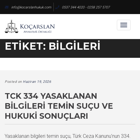
Skip
info@kocarslanhukuk.com
0537 344 4020 - 0258 257 5707
to
content
Toggl
naviga
ETIKET:
BILGILERI
Posted on
Haziran 19, 2026
TCK 334 YASAKLANAN
BILGILERI TEMIN SUÇU VE
HUKUKI SONUÇLARI
Yasaklanan bilgileri temin suçu, Türk Ceza Kanunu’nun 334.