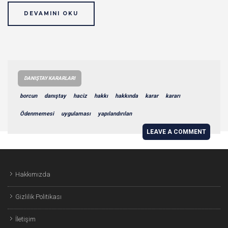
DEVAMINI OKU
DANIŞTAY KARARLARI
borcun
danıştay
haciz
hakkı
hakkında
karar
kararı
Ödenmemesi
uygulaması
yapılandırılan
LEAVE A COMMENT
Hakkımızda
Gizlilik Politikası
İletişim