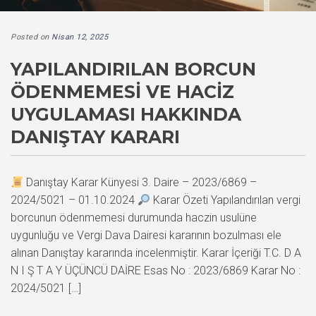
Posted on
Nisan 12, 2025
YAPILANDIRILAN BORCUN
ÖDENMEMESI VE HACIZ
UYGULAMASI HAKKINDA
DANIŞTAY KARARI
Danıştay Karar Künyesi 3. Daire – 2023/6869 –
2024/5021 – 01.10.2024
Karar Özeti Yapılandırılan vergi
borcunun ödenmemesi durumunda haczin usulüne
uygunluğu ve Vergi Dava Dairesi kararının bozulması ele
alınan Danıştay kararında incelenmiştir. Karar İçeriği T.C. D A
N I Ş T A Y ÜÇÜNCÜ DAİRE Esas No : 2023/6869 Karar No :
2024/5021 […]