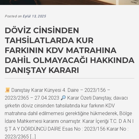
Posted on
Eylül 13, 2025
DÖVIZ CINSINDEN
TAHSILATLARDA KUR
FARKININ KDV MATRAHINA
DAHIL OLMAYACAĞI HAKKINDA
DANIŞTAY KARARI
Danıştay Karar Künyesi 4. Daire – 2023/156 –
2023/2365 – 27.04.2023
Karar Özeti Danıştay, davacı
şirketin döviz cinsinden tahsilatında kur farkının KDV
matrahına dahil edilmemesi gerektiğine hükmederek, Bölge
İdare Mahkemesi kararını onamıştır. Karar İçeriği T.C. D A N I
Ş T A Y DÖRDÜNCÜ DAİRE Esas No : 2023/156 Karar No :
2023/2365 […]