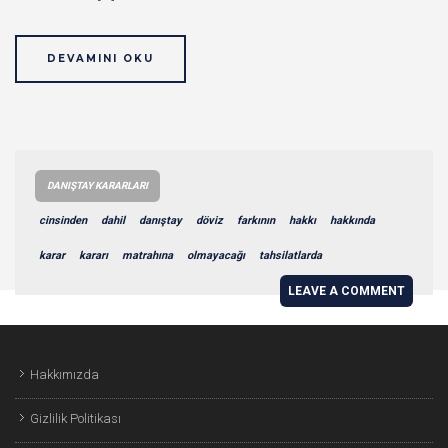
DEVAMINI OKU
DANIŞTAY KARARLARI
cinsinden
dahil
danıştay
döviz
farkının
hakkı
hakkında
karar
kararı
matrahına
olmayacağı
tahsilatlarda
LEAVE A COMMENT
Hakkımızda
Gizlilik Politikası