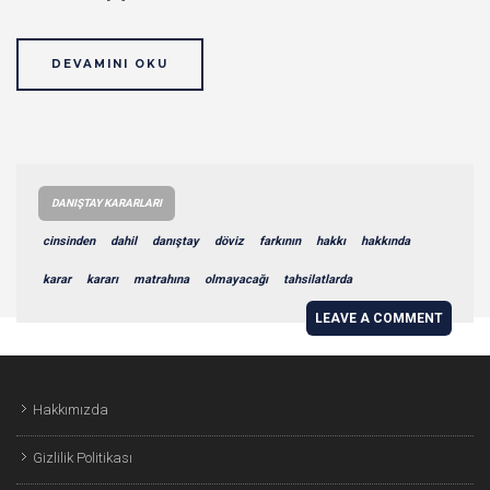
DEVAMINI OKU
DANIŞTAY KARARLARI
cinsinden
dahil
danıştay
döviz
farkının
hakkı
hakkında
karar
kararı
matrahına
olmayacağı
tahsilatlarda
LEAVE A COMMENT
Hakkımızda
Gizlilik Politikası