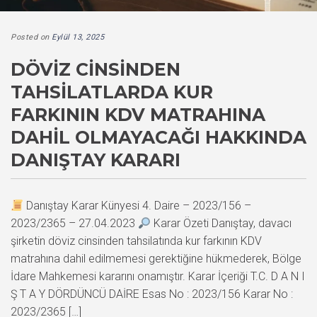
Posted on
Eylül 13, 2025
DÖVIZ CINSINDEN
TAHSILATLARDA KUR
FARKININ KDV MATRAHINA
DAHIL OLMAYACAĞI HAKKINDA
DANIŞTAY KARARI
Danıştay Karar Künyesi 4. Daire – 2023/156 –
2023/2365 – 27.04.2023
Karar Özeti Danıştay, davacı
şirketin döviz cinsinden tahsilatında kur farkının KDV
matrahına dahil edilmemesi gerektiğine hükmederek, Bölge
İdare Mahkemesi kararını onamıştır. Karar İçeriği T.C. D A N I
Ş T A Y DÖRDÜNCÜ DAİRE Esas No : 2023/156 Karar No :
2023/2365 […]