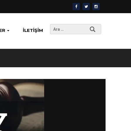
Arama:
ER
İLETIŞIM