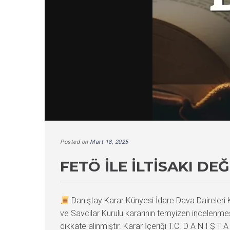
Posted on
Mart 18, 2025
FETÖ İLE İLTISAKI D
Danıştay Karar Künyesi İdare Dava Daireler
ve Savcılar Kurulu kararının temyizen incelenmesin
dikkate alınmıştır. Karar İçeriği T.C. D A N I Ş T A