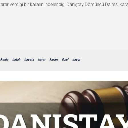
r verdiği bir kararın incelendiği Danıştay Dördüncü Dairesi karar
kkında
hatalı
hayata
karar
kararı
Özel
saygı