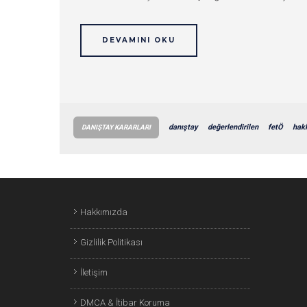
DEVAMINI OKU
danıştay
değerlendirilen
fetÖ
hak
DANIŞTAY KARARLARI
Hakkımızda
Gizlilik Politikası
İletişim
DMCA & İtibar Koruma