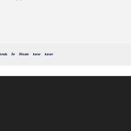
kında
İle
İltisakı
karar
kararı