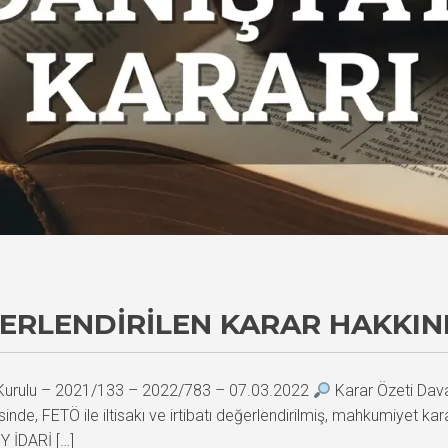
EĞERLENDIRILEN KARAR HAKKI
i Kurulu – 2021/133 – 2022/783 – 07.03.2022
Karar Özeti Dava
de, FETÖ ile iltisakı ve irtibatı değerlendirilmiş, mahkumiyet karar
 Y İDARİ […]