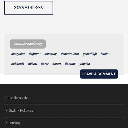
DEVAMINI OKU
DANIŞTAY KARARLARI
akaryakıt
dağıtımı
danıştay
denetimlerin
geçerliliği
hakkı
hakkında
hükmî
karar
kararı
Üzerine
yapılan
LEAVE A COMMENT
Hakkımızda
Gizlilik Politikası
İletişim