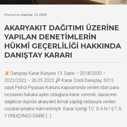
Posted on
Haziran 13, 2025
AKARYAKIT DAĞITIMI ÜZERINE
YAPILAN DENETIMLERIN
HÜKMÎ GEÇERLILIĞI HAKKINDA
DANIŞTAY KARARI
Danıştay Karar Künyesi 13. Daire – 2018/3333 –
2022/2322 – 26.05.2022
Karar Özeti Danıştay, 5015
sayılı Petrol Piyasası Kanunu kapsamında verilen idari para
cezasının hukuka aykırı olduğuna karar vererek, davacının
dağıtıcısı dışında akaryakıt ikmali yaptığı iddiasıyla verilen
cezanın iptaline hükmetmiştir. Karar İçeriği T.C. D A N I Ş T A
Y ONÜÇÜNCÜ DAİRE […]