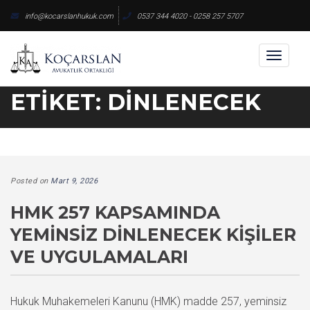
Skip
info@kocarslanhukuk.com
0537 344 4020 - 0258 257 5707
to
content
Toggl
naviga
ETIKET:
DINLENECEK
Posted on
Mart 9, 2026
HMK 257 KAPSAMINDA
YEMINSIZ DINLENECEK KIŞILER
VE UYGULAMALARI
Hukuk Muhakemeleri Kanunu (HMK) madde 257, yeminsiz