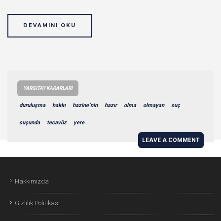
DEVAMINI OKU
YARGITAY KARARLARI
duruluşma
hakkı
hazine’nin
hazır
olma
olmayan
suç
suçunda
tecavüz
yere
LEAVE A COMMENT
Hakkımızda
Gizlilik Politikası