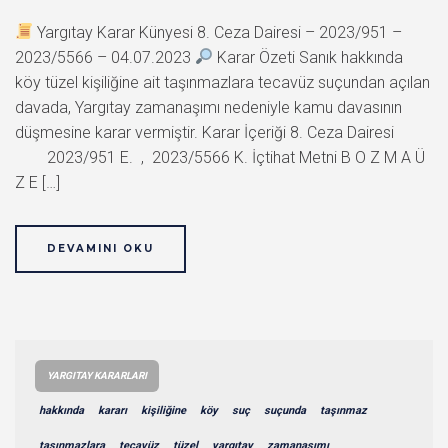
Yargıtay Karar Künyesi 8. Ceza Dairesi – 2023/951 –
2023/5566 – 04.07.2023
Karar Özeti Sanık hakkında
köy tüzel kişiliğine ait taşınmazlara tecavüz suçundan açılan
davada, Yargıtay zamanaşımı nedeniyle kamu davasının
düşmesine karar vermiştir. Karar İçeriği 8. Ceza Dairesi
2023/951 E. , 2023/5566 K. İçtihat Metni B O Z M A Ü
Z E […]
DEVAMINI OKU
YARGITAY KARARLARI
hakkında
kararı
kişiliğine
köy
suç
suçunda
taşınmaz
taşınmazlara
tecavüz
tüzel
yargıtay
zamanaşımı