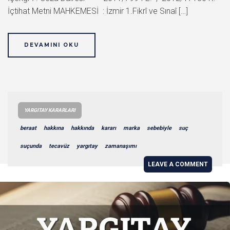
İçtihat Metni MAHKEMESİ : İzmir 1.Fikrî ve Sınaî […]
DEVAMINI OKU
YARGITAY KARARLARI
beraat
hakkına
hakkında
kararı
marka
sebebiyle
suç
suçunda
tecavüz
yargıtay
zamanaşımı
LEAVE A COMMENT