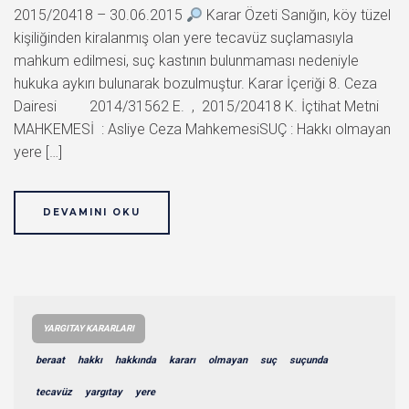
2015/20418 – 30.06.2015
Karar Özeti Sanığın, köy tüzel
kişiliğinden kiralanmış olan yere tecavüz suçlamasıyla
mahkum edilmesi, suç kastının bulunmaması nedeniyle
hukuka aykırı bulunarak bozulmuştur. Karar İçeriği 8. Ceza
Dairesi 2014/31562 E. , 2015/20418 K. İçtihat Metni
MAHKEMESİ : Asliye Ceza MahkemesiSUÇ : Hakkı olmayan
yere […]
DEVAMINI OKU
YARGITAY KARARLARI
beraat
hakkı
hakkında
kararı
olmayan
suç
suçunda
tecavüz
yargıtay
yere