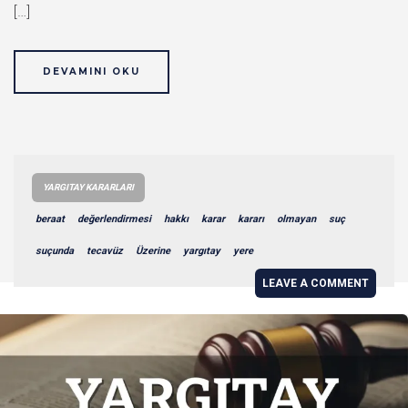
[…]
DEVAMINI OKU
YARGITAY KARARLARI
beraat
değerlendirmesi
hakkı
karar
kararı
olmayan
suç
suçunda
tecavüz
Üzerine
yargıtay
yere
LEAVE A COMMENT