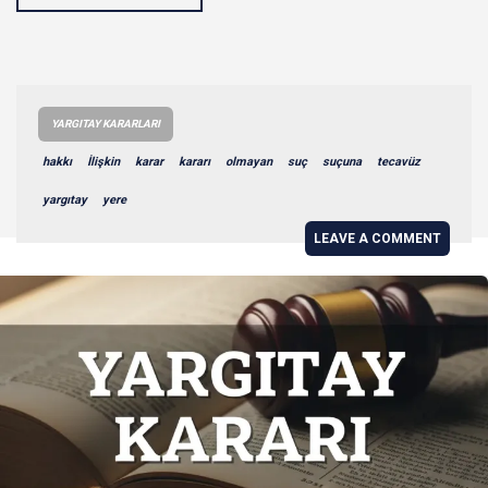
YARGITAY KARARLARI
hakkı
İlişkin
karar
kararı
olmayan
suç
suçuna
tecavüz
yargıtay
yere
LEAVE A COMMENT