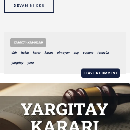
DEVAMINI OKU
YARGITAY KARARLARI
dair
hakkı
karar
kararı
olmayan
suç
suçuna
tecavüz
yargıtay
yere
LEAVE A COMMENT