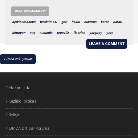
YARGITAY KARARLARI
açıklanmasının
bırakılması
geri
hakkı
hükmün
karar
kararı
olmayan
suç
suçunda
tecavüz
Üzerine
yargıtay
yere
LEAVE A COMMENT
YAZI
Daha eski yazılar
GEZINMESI
Hakkımızda
Gizlilik Politikası
İletişim
DMCA & İtibar Koruma