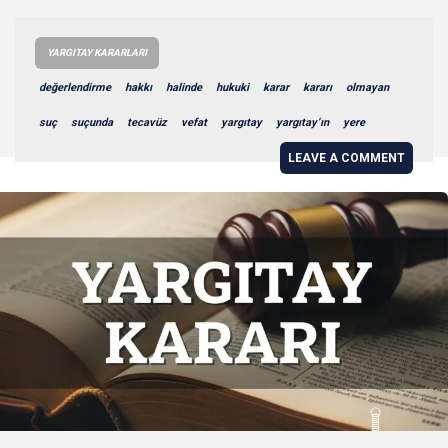
YARGITAY KARARLARI
değerlendirme
hakkı
halinde
hukuki
karar
kararı
olmayan
suç
suçunda
tecavüz
vefat
yargıtay
yargıtay’ın
yere
LEAVE A COMMENT