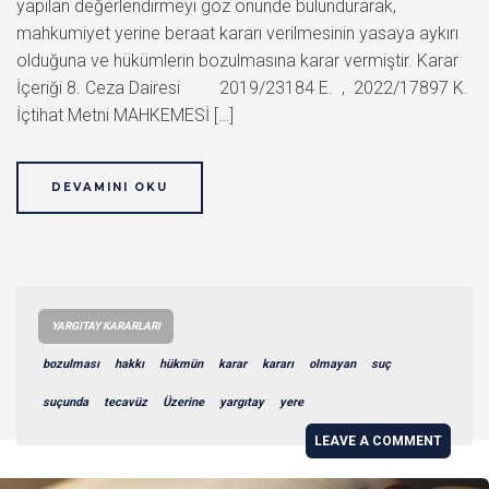
yapılan değerlendirmeyi göz önünde bulundurarak,
mahkumiyet yerine beraat kararı verilmesinin yasaya aykırı
olduğuna ve hükümlerin bozulmasına karar vermiştir. Karar
İçeriği 8. Ceza Dairesi 2019/23184 E. , 2022/17897 K.
İçtihat Metni MAHKEMESİ […]
DEVAMINI OKU
YARGITAY KARARLARI
bozulması
hakkı
hükmün
karar
kararı
olmayan
suç
suçunda
tecavüz
Üzerine
yargıtay
yere
LEAVE A COMMENT