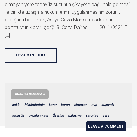
olmayan yere tecavüz suçunun şikayete bağlı hale gelmesi
ile birlikte uzlaşma hükümlerinin uygulanmasının zorunlu
olduğunu belirterek, Asliye Ceza Mahkemesi kararını
bozmuştur. Karar İçeriği 8. Ceza Dairesi 2011/9221 E. ,
[…]
DEVAMINI OKU
YARGITAY KARARLARI
hakkı
hükümlerinin
karar
kararı
olmayan
suç
suçunda
tecavüz
uygulanması
Üzerine
uzlaşma
yargıtay
yere
LEAVE A COMMENT