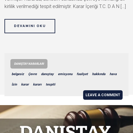
kirlilik verilmediği tespit edilmiştir. Karar İçeriği T.C. D A N […]
DEVAMINI OKU
DANIŞTAY KARARLARI
belgesiz
Çevre
danıştay
emisyonu
faaliyet
hakkında
hava
İzin
karar
kararı
tespiti
LEAVE A COMMENT