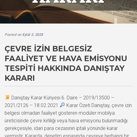
Posted on
Eylül 2, 2025
ÇEVRE İZIN BELGESIZ
FAALIYET VE HAVA EMISYONU
TESPITI HAKKINDA DANIŞTAY
KARARI
Danıştay Karar Künyesi 6. Daire – 2019/13500 –
2021/2126 – 18.02.2021
Karar Özeti Danıştay, çevre izin
belgesi olmadan faaliyet gösteren modüler mobilya
üreticisinde çevre kirliliği veya hava emisyonu bulunmadığı
gerekçesiyle, idari para cezasının iptali yönünde karar
vermiştir. Kararda, denetim esnasında çevreye herhangi bir