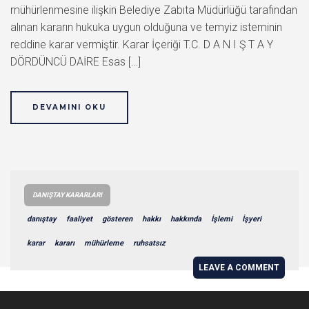
mühürlenmesine ilişkin Belediye Zabıta Müdürlüğü tarafından
alınan kararın hukuka uygun olduğuna ve temyiz isteminin
reddine karar vermiştir. Karar İçeriği T.C. D A N I Ş T A Y
DÖRDÜNCÜ DAİRE Esas […]
DEVAMINI OKU
DANIŞTAY KARARLARI
danıştay
faaliyet
gösteren
hakkı
hakkında
İşlemi
İşyeri
karar
kararı
mühürleme
ruhsatsız
LEAVE A COMMENT