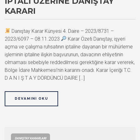
İPTALI ÜZERINE DANIŞTAY
KARARI
Danıştay Karar Künyesi 4. Daire – 2023/8731 –
2023/6097 – 08.11.2023
Karar Özeti Danıştay, işyeri
açma ve çalışma ruhsatının iptaline dayanan bir mühürleme
işleminin iptaline ilişkin başvurunun, davacının ehliyetinin
olmaması sebebiyle reddedilmesi gerektiğine karar vererek,
Bölge İdare Mahkemesi’nin kararını onadı. Karar İçeriği T.C.
D A N I Ş T A Y DÖRDÜNCÜ DAİRE […]
DEVAMINI OKU
DANIŞTAY KARARLARI