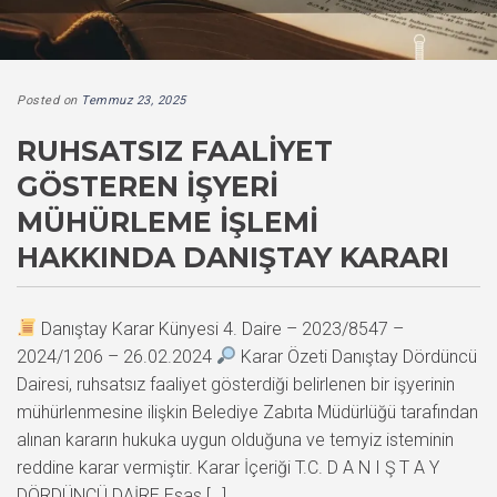
Posted on
Temmuz 23, 2025
RUHSATSIZ FAALIYET
GÖSTEREN İŞYERI
MÜHÜRLEME İŞLEMI
HAKKINDA DANIŞTAY KARARI
Danıştay Karar Künyesi 4. Daire – 2023/8547 –
2024/1206 – 26.02.2024
Karar Özeti Danıştay Dördüncü
Dairesi, ruhsatsız faaliyet gösterdiği belirlenen bir işyerinin
mühürlenmesine ilişkin Belediye Zabıta Müdürlüğü tarafından
alınan kararın hukuka uygun olduğuna ve temyiz isteminin
reddine karar vermiştir. Karar İçeriği T.C. D A N I Ş T A Y
DÖRDÜNCÜ DAİRE Esas […]