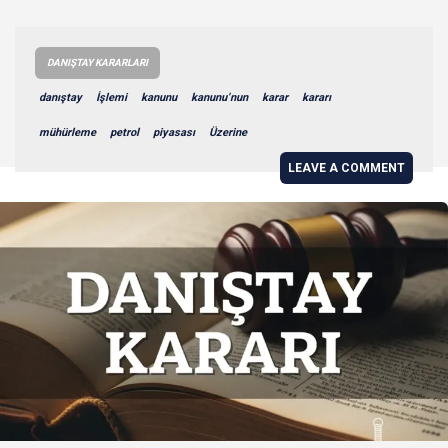
DANIŞTAY KARARLARI
danıştay
İşlemi
kanunu
kanunu’nun
karar
kararı
mühürleme
petrol
piyasası
Üzerine
LEAVE A COMMENT