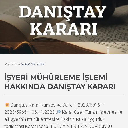
Posted on
Şubat 25, 2025
İŞYERI MÜHÜRLEME İŞLEMI
HAKKINDA DANIŞTAY KARARI
Danıştay Karar Künyesi 4. Daire – 2023/6916 –
2023/5965 – 06.11.2023
Karar Özeti Turizm işletmesine
ait işyerinin mühürlenmesine ilişkin hukuka uygunluk
tartışması Karar İçeriği T.C. D A N I Ş T A Y DÖRDÜNCÜ