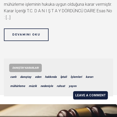
mühürleme işleminin hukuka uygun olduğuna karar vermiştir.
Karar İçeriği T.C. D A N I Ş T A Y DÖRDÜNCÜ DAİRE Esas No
: […]
DEVAMINI OKU
DANIŞTAY KARARLARI
canlı
danıştay
eden
hakkında
İptali
İşlemleri
kararı
mühürleme
müzik
nedeniyle
ruhsat
yayını
LEAVE A COMMENT