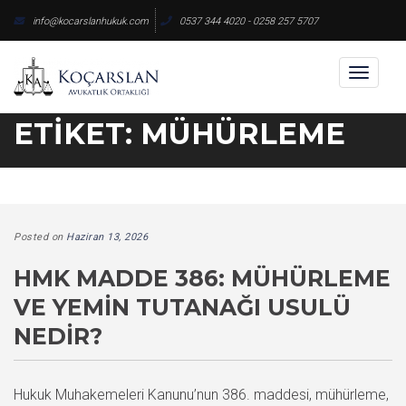
Skip
info@kocarslanhukuk.com
0537 344 4020 - 0258 257 5707
to
content
Toggl
naviga
ETIKET:
MÜHÜRLEME
Posted on
Haziran 13, 2026
HMK MADDE 386: MÜHÜRLEME
VE YEMIN TUTANAĞI USULÜ
NEDIR?
Hukuk Muhakemeleri Kanunu’nun 386. maddesi, mühürleme,