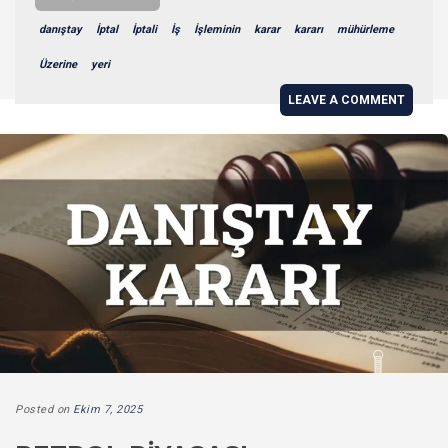
danıştay
İptal
İptali
İş
İşleminin
karar
kararı
mühürleme
Üzerine
yeri
LEAVE A COMMENT
Posted on
Ekim 7, 2025