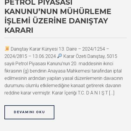
PETROL PIYASASI
KANUNU’NUN MÜHÜRLEME
İŞLEMI ÜZERINE DANIŞTAY
KARARI
Danıştay Karar Künyesi 13. Daire – 2024/1254 –
2024/2815 – 13.06.2024
Karar Özeti Danıştay, 5015
sayılı Petrol Piyasası Kanunu’nun 20. maddesinin ikinci
fıkrasının (g) bendinin Anayasa Mahkemesi tarafından iptal
edilmesinin ardından yapılan yasal düzenlemenin davacının
durumunu olumlu etkilemediğine kanaat getirerek davanın
reddine karar vermiştir. Karar İçeriği T.C. D A N I Ş T […]
DEVAMINI OKU