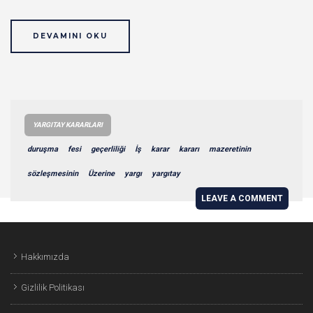
DEVAMINI OKU
YARGITAY KARARLARI
duruşma
fesi
geçerliliği
İş
karar
kararı
mazeretinin
sözleşmesinin
Üzerine
yargı
yargıtay
LEAVE A COMMENT
Hakkımızda
Gizlilik Politikası