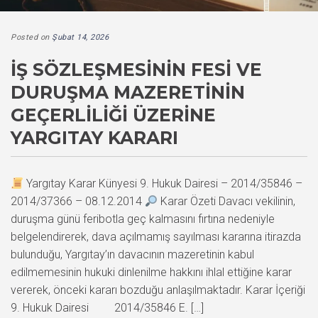
Posted on
Şubat 14, 2026
İŞ SÖZLEŞMESININ FESI VE
DURUŞMA MAZERETININ
GEÇERLILIĞI ÜZERINE
YARGITAY KARARI
Yargıtay Karar Künyesi 9. Hukuk Dairesi – 2014/35846 –
2014/37366 – 08.12.2014
Karar Özeti Davacı vekilinin,
duruşma günü feribotla geç kalmasını fırtına nedeniyle
belgelendirerek, dava açılmamış sayılması kararına itirazda
bulunduğu, Yargıtay’ın davacının mazeretinin kabul
edilmemesinin hukuki dinlenilme hakkını ihlal ettiğine karar
vererek, önceki kararı bozduğu anlaşılmaktadır. Karar İçeriği
9. Hukuk Dairesi 2014/35846 E. […]