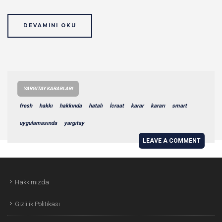
DEVAMINI OKU
YARGITAY KARARLARI
fresh
hakkı
hakkında
hatalı
İcraat
karar
kararı
smart
uygulamasında
yargıtay
LEAVE A COMMENT
Hakkımızda
Gizlilik Politikası