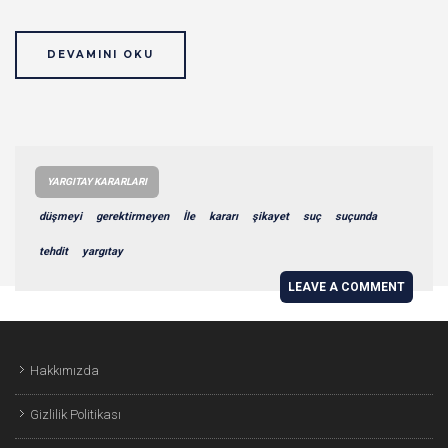
DEVAMINI OKU
YARGITAY KARARLARI
düşmeyi
gerektirmeyen
İle
kararı
şikayet
suç
suçunda
tehdit
yargıtay
LEAVE A COMMENT
Hakkımızda
Gizlilik Politikası