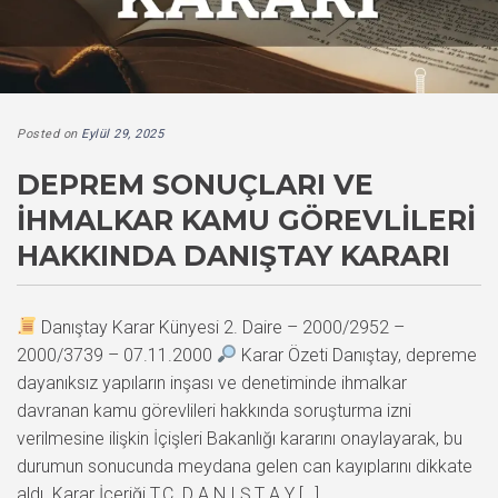
Posted on
Eylül 29, 2025
DEPREM SONUÇLARI VE
İHMALKAR KAMU GÖREVLILERI
HAKKINDA DANIŞTAY KARARI
Danıştay Karar Künyesi 2. Daire – 2000/2952 –
2000/3739 – 07.11.2000
Karar Özeti Danıştay, depreme
dayanıksız yapıların inşası ve denetiminde ihmalkar
davranan kamu görevlileri hakkında soruşturma izni
verilmesine ilişkin İçişleri Bakanlığı kararını onaylayarak, bu
durumun sonucunda meydana gelen can kayıplarını dikkate
aldı. Karar İçeriği T.C. D A N I Ş T A Y […]