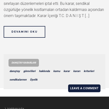
sınırlayan düzenlemeleri iptal etti. Bu karar, sendikal
özgürlüğe yönelik kısıtlamaları ortadan kaldırması açısından
önem taşımaktadır. Karar İçeriği T.C. D A N I Ş T […]
DEVAMINI OKU
DANIŞTAY KARARLARI
danıştay
görevlileri
hakkında
kamu
karar
kararı
kriterleri
sendikalarının
Üyelik
LEAVE A COMMENT
Hakkımızda