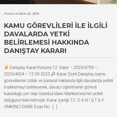
Posted on
Ekim 26, 2025
KAMU GÖREVLILERI ILE İLGILI
DAVALARDA YETKI
BELIRLEMESI HAKKINDA
DANIŞTAY KARARI
Danıştay Karar Künyesi 12. Daire – 2023/4709 –
2023/4004 – 12.09.2023
Karar Özeti Danıştay, kamu
görevlilerinin özlük ve parasal haklarıyla ilgili davalarda yetkili
mahkemeyi belirleyerek, davacı öğretmenin görevli
bulunduğu yer olan İstanbul İdare Mahkemesi’nin yetkili
olduğuna hükmetmiştir. Karar İçeriği T.C. D A N I Ş T A Y
ONİKİNCİ DAİRE Esas No : […]