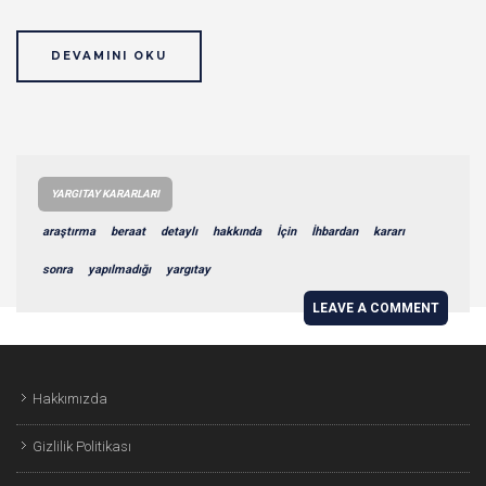
DEVAMINI OKU
YARGITAY KARARLARI
araştırma
beraat
detaylı
hakkında
İçin
İhbardan
kararı
sonra
yapılmadığı
yargıtay
LEAVE A COMMENT
Hakkımızda
Gizlilik Politikası