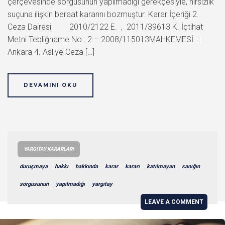
çerçevesinde sorgusunun yapılmadığı gerekçesiyle, hırsızlık
suçuna ilişkin beraat kararını bozmuştur. Karar İçeriği 2.
Ceza Dairesi 2010/2122 E. , 2011/39613 K. İçtihat
Metni Tebliğname No : 2 – 2008/115013MAHKEMESİ :
Ankara 4. Asliye Ceza […]
DEVAMINI OKU
YARGITAY KARARLARI
duruşmaya
hakkı
hakkında
karar
kararı
katılmayan
sanığın
sorgusunun
yapılmadığı
yargıtay
LEAVE A COMMENT