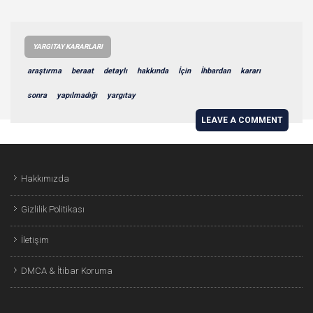
YARGITAY KARARLARI
araştırma
beraat
detaylı
hakkında
İçin
İhbardan
kararı
sonra
yapılmadığı
yargıtay
LEAVE A COMMENT
Hakkımızda
Gizlilik Politikası
İletişim
DMCA & İtibar Koruma