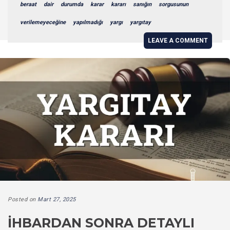
beraat
dair
durumda
karar
kararı
sanığın
sorgusunun
verilemeyeceğine
yapılmadığı
yargı
yargıtay
LEAVE A COMMENT
Posted on
Mart 27, 2025
İHBARDAN SONRA DETAYLI