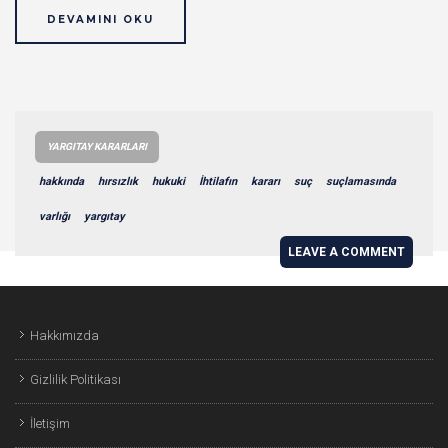
DEVAMINI OKU
YARGITAY KARARLARI
hakkında
hırsızlık
hukuki
İhtilafın
kararı
suç
suçlamasında
varlığı
yargıtay
LEAVE A COMMENT
Hakkımızda
Gizlilik Politikası
İletişim