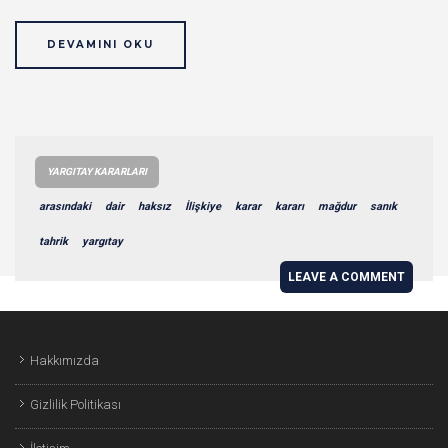
DEVAMINI OKU
YARGITAY KARARLARI
arasındaki
dair
haksız
İlişkiye
karar
kararı
mağdur
sanık
tahrik
yargıtay
LEAVE A COMMENT
Hakkımızda
Gizlilik Politikası