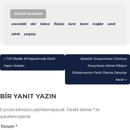
YARGITAY KARARLARI
arasındaki
dair
haksız
İlişkiye
karar
kararı
mağdur
sanık
tahrik
yargıtay
YAZI
TCK Madde 49 Kapsamında Süreli
Güvenlik Soruşturması Olumsuz
GEZINMESI
Hapis Cezaları
Sonuçlanan Uzman Erbaşın
Sözleşmesinin Feshi Üzerine Danıştay
Kararı
BIR YANIT YAZIN
E-posta adresiniz yayınlanmayacak.
Gerekli alanlar
*
ile
işaretlenmişlerdir
Yorum
*