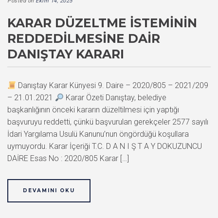
Posted on
Ekim 14, 2025
KARAR DÜZELTME İSTEMININ
REDDEDILMESINE DAIR
DANIŞTAY KARARI
Danıştay Karar Künyesi 9. Daire – 2020/805 – 2021/209
– 21.01.2021
Karar Özeti Danıştay, belediye
başkanlığının önceki kararın düzeltilmesi için yaptığı
başvuruyu reddetti, çünkü başvurulan gerekçeler 2577 sayılı
İdari Yargılama Usulü Kanunu’nun öngördüğü koşullara
uymuyordu. Karar İçeriği T.C. D A N I Ş T A Y DOKUZUNCU
DAİRE Esas No : 2020/805 Karar […]
DEVAMINI OKU