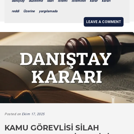
danıştay
düzeltme
İdari
İstemi
İsteminin
karar
kararı
reddi
Üzerine
yargılamada
LEAVE A COMMENT
Posted on
Ekim 17, 2025
KAMU GÖREVLISI SILAH