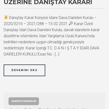
ÜZERINE DANIŞTAY KARARI
Danıştay Karar Künyesi İdare Dava Daireleri Kurulu –
2020/3216 – 2021/288 – 15.02.2021
Karar Özeti
Danıştay İdari Dava Daireleri Kurulu, davalı idarelerin karar
düzeltme istemlerini, İdari Yargılama Usulü Kanunu’nda
belirtilen nedenlere uygun olmadığı gerekçesiyle
reddetmiştir. Karar İçeriği T.C. D A N I Ş T A Y İDARİ DAVA
DAİRELERİ KURULU Esas No : […]
DEVAMINI OKU
DANIŞTAY KARARLARI