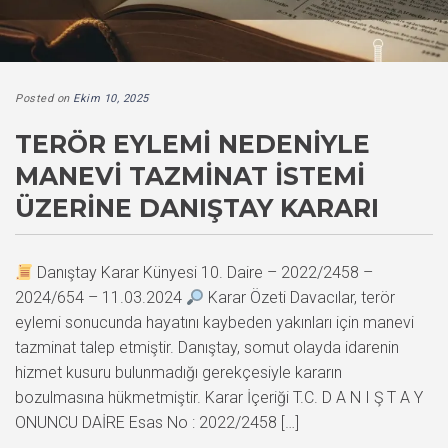
Posted on
Ekim 10, 2025
TERÖR EYLEMI NEDENIYLE
MANEVI TAZMINAT İSTEMI
ÜZERINE DANIŞTAY KARARI
Danıştay Karar Künyesi 10. Daire – 2022/2458 –
2024/654 – 11.03.2024
Karar Özeti Davacılar, terör
eylemi sonucunda hayatını kaybeden yakınları için manevi
tazminat talep etmiştir. Danıştay, somut olayda idarenin
hizmet kusuru bulunmadığı gerekçesiyle kararın
bozulmasına hükmetmiştir. Karar İçeriği T.C. D A N I Ş T A Y
ONUNCU DAİRE Esas No : 2022/2458 […]