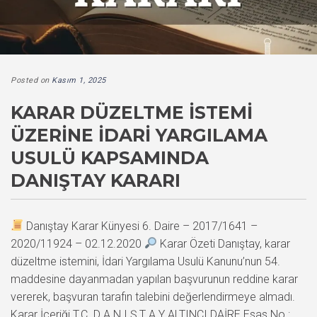
Posted on
Kasım 1, 2025
KARAR DÜZELTME İSTEMI
ÜZERINE İDARI YARGILAMA
USULÜ KAPSAMINDA
DANIŞTAY KARARI
Danıştay Karar Künyesi 6. Daire – 2017/1641 –
2020/11924 – 02.12.2020
Karar Özeti Danıştay, karar
düzeltme istemini, İdari Yargılama Usulü Kanunu’nun 54.
maddesine dayanmadan yapılan başvurunun reddine karar
vererek, başvuran tarafın talebini değerlendirmeye almadı.
Karar İçeriği T.C. D A N I Ş T A Y ALTINCI DAİRE Esas No :