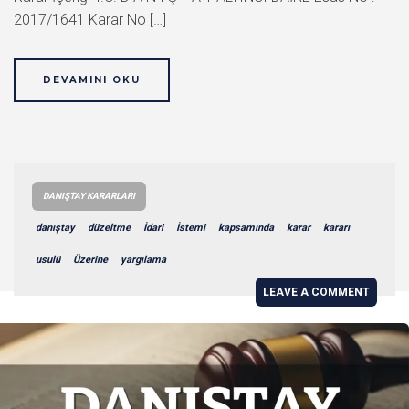
2017/1641 Karar No […]
DEVAMINI OKU
DANIŞTAY KARARLARI
danıştay
düzeltme
İdari
İstemi
kapsamında
karar
kararı
usulü
Üzerine
yargılama
LEAVE A COMMENT