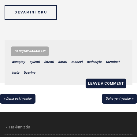
DEVAMINI OKU
DANIŞTAY KARARLARI
danıştay
eylemi
İstemi
kararı
manevi
nedeniyle
tazminat
terör
Üzerine
LEAVE A COMMENT
YAZI
Daha eski yazılar
Daha yeni yazılar
GEZINMESI
Hakkımızda