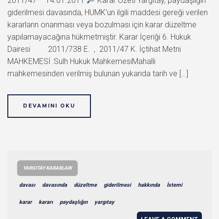
2011/47 – 14.01.2011
Karar Özeti Yargıtay, paydaşlığın
giderilmesi davasında, HUMK’un ilgili maddesi gereği verilen
kararların onanması veya bozulması için karar düzeltme
yapılamayacağına hükmetmiştir. Karar İçeriği 6. Hukuk
Dairesi 2011/738 E. , 2011/47 K. İçtihat Metni
MAHKEMESİ :Sulh Hukuk MahkemesiMahalli
mahkemesinden verilmiş bulunan yukarıda tarih ve […]
DEVAMINI OKU
YARGITAY KARARLARI
davası
davasında
düzeltme
giderilmesi
hakkında
İstemi
karar
kararı
paydaşlığın
yargıtay