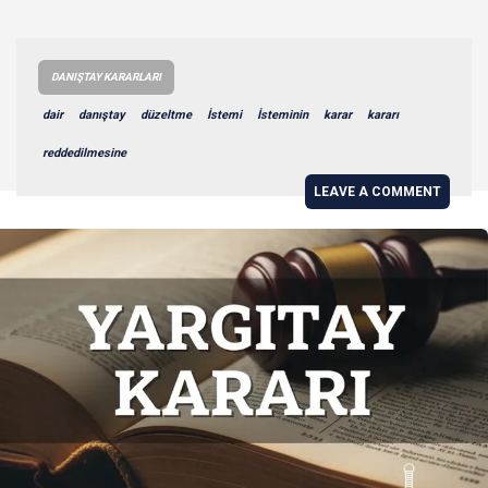
DANIŞTAY KARARLARI
dair
danıştay
düzeltme
İstemi
İsteminin
karar
kararı
reddedilmesine
LEAVE A COMMENT