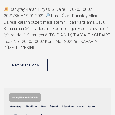
Danıştay Karar Künyesi 6. Daire – 2020/10007 –
2021/86 – 19.01.2021
Karar Özeti Danıştay Altıncı
Dairesi, kararın düzeltilmesi istemini, İdari Yargılama Usulü
Kanunu’nun 54. maddesinde belirtilen gerekçelere uymadığı
için reddetti. Karar İçeriği T.C. D A N I Ş T A Y ALTINCI DAİRE
Esas No : 2020/10007 Karar No : 2021/86 KARARIN
DÜZELTİLMESİNİ […]
DEVAMINI OKU
DANIŞTAY KARARLARI
danıştay
düzeltme
İdari
İstemi
İsteminin
karar
kararı