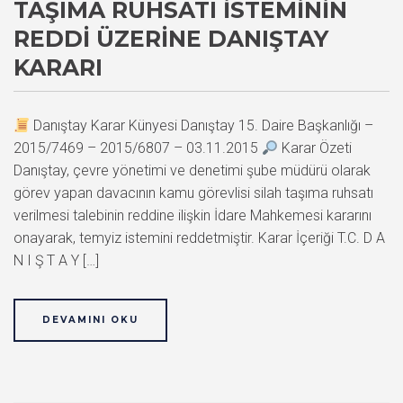
TAŞIMA RUHSATI İSTEMININ
REDDI ÜZERINE DANIŞTAY
KARARI
Danıştay Karar Künyesi Danıştay 15. Daire Başkanlığı –
2015/7469 – 2015/6807 – 03.11.2015
Karar Özeti
Danıştay, çevre yönetimi ve denetimi şube müdürü olarak
görev yapan davacının kamu görevlisi silah taşıma ruhsatı
verilmesi talebinin reddine ilişkin İdare Mahkemesi kararını
onayarak, temyiz istemini reddetmiştir. Karar İçeriği T.C. D A
N I Ş T A Y […]
DEVAMINI OKU