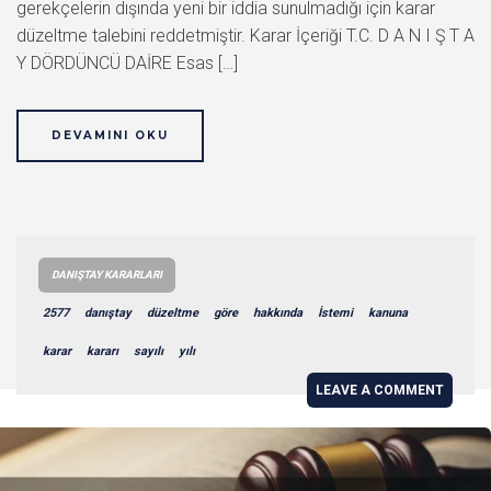
gerekçelerin dışında yeni bir iddia sunulmadığı için karar
düzeltme talebini reddetmiştir. Karar İçeriği T.C. D A N I Ş T A
Y DÖRDÜNCÜ DAİRE Esas […]
DEVAMINI OKU
DANIŞTAY KARARLARI
2577
danıştay
düzeltme
göre
hakkında
İstemi
kanuna
karar
kararı
sayılı
yılı
LEAVE A COMMENT