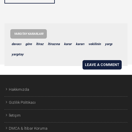
YARGITAY KARARLARI
davacı
göre
İtiraz
İtirazına
karar
kararı
vekilinin
yargı
yargıtay
LEAVE A COMMENT
Hakkımızda
Gizlilik Politikası
İletişim
DMCA & İtibar Koruma