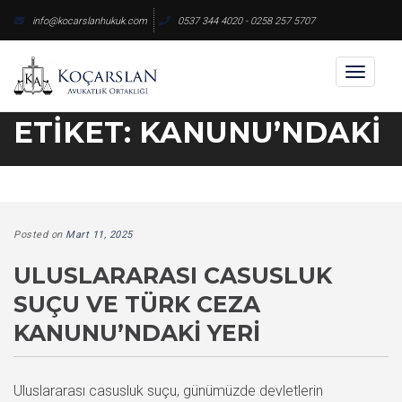
Skip
info@kocarslanhukuk.com
0537 344 4020 - 0258 257 5707
to
content
Toggl
naviga
ETIKET:
KANUNU’NDAKI
Posted on
Mart 11, 2025
ULUSLARARASI CASUSLUK
SUÇU VE TÜRK CEZA
KANUNU’NDAKI YERI
Uluslararası casusluk suçu, günümüzde devletlerin