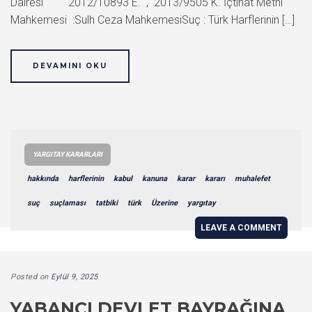
Dairesi 2012/10893 E. , 2013/9505 K. İçtihat Metni
Mahkemesi :Sulh Ceza MahkemesiSuç : Türk Harflerinin […]
DEVAMINI OKU
YARGITAY KARARLARI
hakkında
harflerinin
kabul
kanuna
karar
kararı
muhalefet
suç
suçlaması
tatbiki
türk
Üzerine
yargıtay
LEAVE A COMMENT
Posted on
Eylül 9, 2025
YABANCI DEVLET BAYRAĞINA