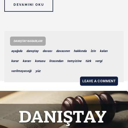
DEVAMINI OKU
DANIŞTAY KARARLARI
aşağıda
danıştay
davası
davasının
hakkında
İzin
kalan
karar
kararı
konusu
lirasından
temyizine
türk
vergi
verilmeyeceği
yüz
LEAVE A COMMENT