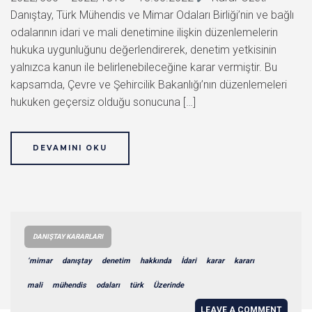
Danıştay, Türk Mühendis ve Mimar Odaları Birliği’nin ve bağlı
odalarının idari ve mali denetimine ilişkin düzenlemelerin
hukuka uygunluğunu değerlendirerek, denetim yetkisinin
yalnızca kanun ile belirlenebileceğine karar vermiştir. Bu
kapsamda, Çevre ve Şehircilik Bakanlığı’nın düzenlemeleri
hukuken geçersiz olduğu sonucuna […]
DEVAMINI OKU
DANIŞTAY KARARLARI
‘mimar
danıştay
denetim
hakkında
İdari
karar
kararı
mali
mühendis
odaları
türk
Üzerinde
LEAVE A COMMENT