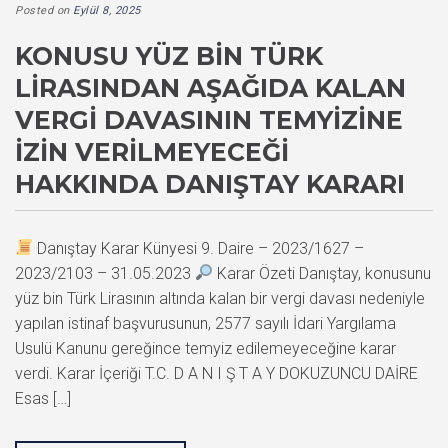
Posted on
Eylül 8, 2025
KONUSU YÜZ BIN TÜRK
LIRASINDAN AŞAĞIDA KALAN
VERGI DAVASININ TEMYIZINE
İZIN VERILMEYECEĞI
HAKKINDA DANIŞTAY KARARI
Danıştay Karar Künyesi 9. Daire – 2023/1627 –
2023/2103 – 31.05.2023
Karar Özeti Danıştay, konusunu
yüz bin Türk Lirasının altında kalan bir vergi davası nedeniyle
yapılan istinaf başvurusunun, 2577 sayılı İdari Yargılama
Usulü Kanunu gereğince temyiz edilemeyeceğine karar
verdi. Karar İçeriği T.C. D A N I Ş T A Y DOKUZUNCU DAİRE
Esas […]