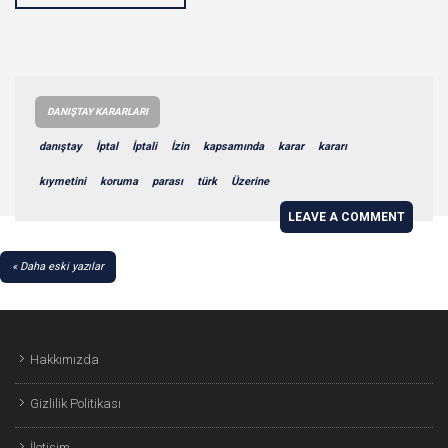
DANIŞTAY KARARLARI
danıştay
İptal
İptali
İzin
kapsamında
karar
kararı
kıymetini
koruma
parası
türk
Üzerine
LEAVE A COMMENT
YAZI
Daha eski yazılar
GEZINMESI
Hakkımızda
Gizlilik Politikası
İletişim