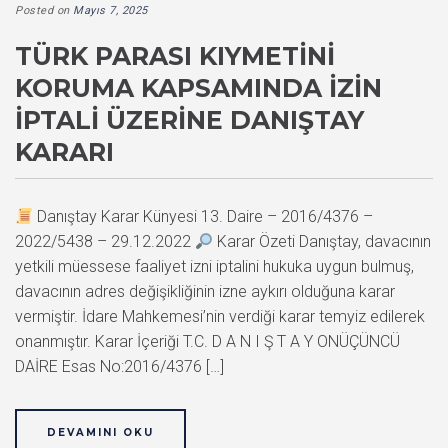
Posted on
Mayıs 7, 2025
TÜRK PARASI KIYMETINI
KORUMA KAPSAMINDA İZIN
İPTALI ÜZERINE DANIŞTAY
KARARI
Danıştay Karar Künyesi 13. Daire – 2016/4376 –
2022/5438 – 29.12.2022
Karar Özeti Danıştay, davacının
yetkili müessese faaliyet izni iptalini hukuka uygun bulmuş,
davacının adres değişikliğinin izne aykırı olduğuna karar
vermiştir. İdare Mahkemesi’nin verdiği karar temyiz edilerek
onanmıştır. Karar İçeriği T.C. D A N I Ş T A Y ONÜÇÜNCÜ
DAİRE Esas No:2016/4376 […]
DEVAMINI OKU