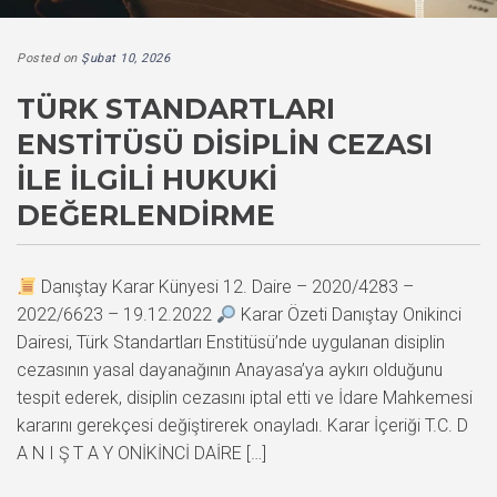
Posted on
Şubat 10, 2026
TÜRK STANDARTLARI
ENSTITÜSÜ DISIPLIN CEZASI
ILE İLGILI HUKUKI
DEĞERLENDIRME
Danıştay Karar Künyesi 12. Daire – 2020/4283 –
2022/6623 – 19.12.2022
Karar Özeti Danıştay Onikinci
Dairesi, Türk Standartları Enstitüsü’nde uygulanan disiplin
cezasının yasal dayanağının Anayasa’ya aykırı olduğunu
tespit ederek, disiplin cezasını iptal etti ve İdare Mahkemesi
kararını gerekçesi değiştirerek onayladı. Karar İçeriği T.C. D
A N I Ş T A Y ONİKİNCİ DAİRE […]