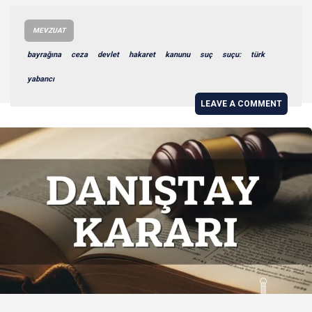
MEVZUAT
bayrağına
ceza
devlet
hakaret
kanunu
suç
suçu:
türk
yabancı
LEAVE A COMMENT