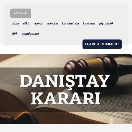
MEVZUAT
ceza
etkin
kanun
kanunu
kanunu’nda
kavramı
pişmanlık
türk
uygulaması
LEAVE A COMMENT