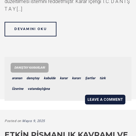
düzeltilmesi istemini reddetmiştir. Karar İçeriği T.C. D A N I Ş
T A Y […]
DEVAMINI OKU
DANIŞTAY KARARLARI
aranan
danıştay
kabulde
karar
kararı
Şartlar
türk
Üzerine
vatandaşlığına
LEAVE A COMMENT
Posted on
Mayıs 9, 2025
ETKIN PIŞMANLIK KAVRAMI VE