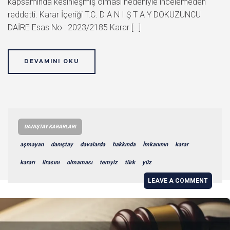
kapsamında kesinleşmiş olması nedeniyle incelemeden
reddetti. Karar İçeriği T.C. D A N I Ş T A Y DOKUZUNCU
DAİRE Esas No : 2023/2185 Karar […]
DEVAMINI OKU
DANIŞTAY KARARLARI
aşmayan
danıştay
davalarda
hakkında
İmkanının
karar
kararı
lirasını
olmaması
temyiz
türk
yüz
LEAVE A COMMENT