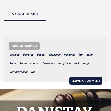
DEVAMINI OKU
DANIŞTAY KARARLARI
aşağıda
danıştay
davası
davasının
hakkında
İzin
kalan
karar
kararı
konusu
lirasından
temyizine
türk
vergi
verilmeyeceği
yüz
LEAVE A COMMENT