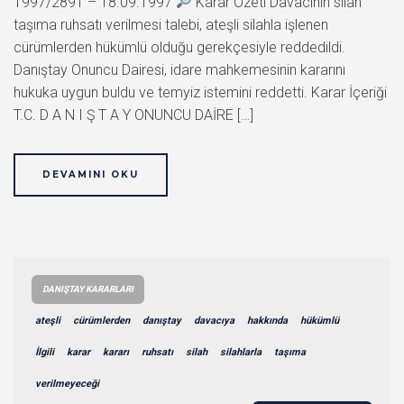
1997/2891 – 18.09.1997
Karar Özeti Davacının silah
taşıma ruhsatı verilmesi talebi, ateşli silahla işlenen
cürümlerden hükümlü olduğu gerekçesiyle reddedildi.
Danıştay Onuncu Dairesi, idare mahkemesinin kararını
hukuka uygun buldu ve temyiz istemini reddetti. Karar İçeriği
T.C. D A N I Ş T A Y ONUNCU DAİRE […]
DEVAMINI OKU
DANIŞTAY KARARLARI
ateşli
cürümlerden
danıştay
davacıya
hakkında
hükümlü
İlgili
karar
kararı
ruhsatı
silah
silahlarla
taşıma
verilmeyeceği