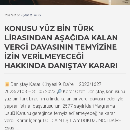
Posted on
Eylül 8, 2025
KONUSU YÜZ BIN TÜRK
LIRASINDAN AŞAĞIDA KALAN
VERGI DAVASININ TEMYIZINE
İZIN VERILMEYECEĞI
HAKKINDA DANIŞTAY KARARI
Danıştay Karar Künyesi 9. Daire – 2023/1627 –
2023/2103 – 31.05.2023
Karar Özeti Danıştay, konusunu
yüz bin Türk Lirasının altında kalan bir vergi davası nedeniyle
yapılan istinaf başvurusunun, 2577 sayılı İdari Yargılama
Usulü Kanunu gereğince temyiz edilemeyeceğine karar
verdi. Karar İçeriği T.C. D A N I Ş T A Y DOKUZUNCU DAİRE
Esas […]