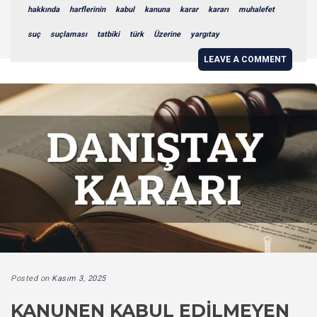
hakkında
harflerinin
kabul
kanuna
karar
kararı
muhalefet
suç
suçlaması
tatbiki
türk
Üzerine
yargıtay
LEAVE A COMMENT
Posted on
Kasım 3, 2025
KANUNEN KABUL EDILMEYEN