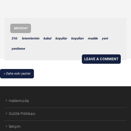
MEVZUAT
316:
İstemlerinin
kabul
koşullar
koşulları
madde
yeni
yenileme
LEAVE A COMMENT
YAZI
Daha eski yazılar
GEZINMESI
Hakkımızda
Gizlilik Politikası
İletişim