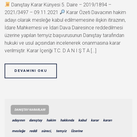
Danıştay Karar Künyesi 5. Daire – 2019/1894 –
2021/3497 – 09.11.2021
Karar Özeti Davacının hakim
adayı olarak mesleğe kabul edilmemesine ilişkin itirazının,
İdare Mahkemesi ve İdari Dava Dairesince reddedilmesi
üzerine yapılan temyiz başvurusunun Danıştay tarafından
hukuki ve usul açısından incelenerek onanmasına karar
verilmiştir. Karar İçeriği T.C. D A N I Ş T A […]
DEVAMINI OKU
DANIŞTAY KARARLARI
adayının
danıştay
hakim
hakkında
kabul
karar
kararı
mesleğe
reddi
süreci,
temyiz
Üzerine