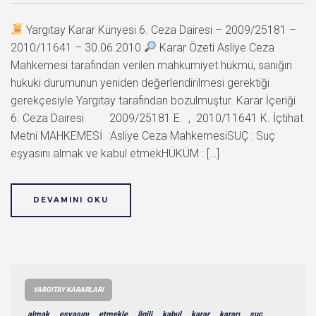
Yargıtay Karar Künyesi 6. Ceza Dairesi – 2009/25181 –
2010/11641 – 30.06.2010
Karar Özeti Asliye Ceza
Mahkemesi tarafından verilen mahkumiyet hükmü, sanığın
hukuki durumunun yeniden değerlendirilmesi gerektiği
gerekçesiyle Yargıtay tarafından bozulmuştur. Karar İçeriği
6. Ceza Dairesi 2009/25181 E. , 2010/11641 K. İçtihat
Metni MAHKEMESİ :Asliye Ceza MahkemesiSUÇ : Suç
eşyasını almak ve kabul etmekHÜKÜM : […]
DEVAMINI OKU
YARGITAY KARARLARI
almak
eşyasını
etmekle
İlgili
kabul
karar
kararı
suç