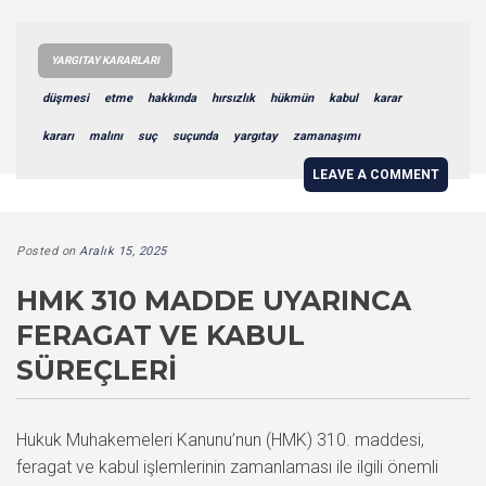
YARGITAY KARARLARI
düşmesi
etme
hakkında
hırsızlık
hükmün
kabul
karar
kararı
malını
suç
suçunda
yargıtay
zamanaşımı
LEAVE A COMMENT
Posted on
Aralık 15, 2025
HMK 310 MADDE UYARINCA
FERAGAT VE KABUL
SÜREÇLERI
Hukuk Muhakemeleri Kanunu’nun (HMK) 310. maddesi,
feragat ve kabul işlemlerinin zamanlaması ile ilgili önemli