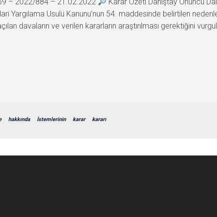
769 – 2022/884 – 21.02.2022
Karar Özeti Danıştay Onuncu Dair
İdari Yargılama Usulü Kanunu’nun 54. maddesinde belirtilen nedenle
an davaların ve verilen kararların araştırılması gerektiğini vurgul
e
hakkında
İstemlerinin
karar
kararı