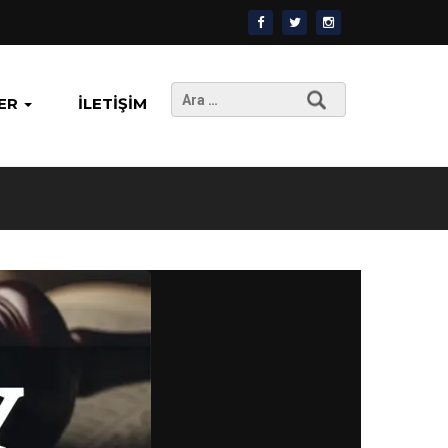
Arama:
ER
İLETIŞIM