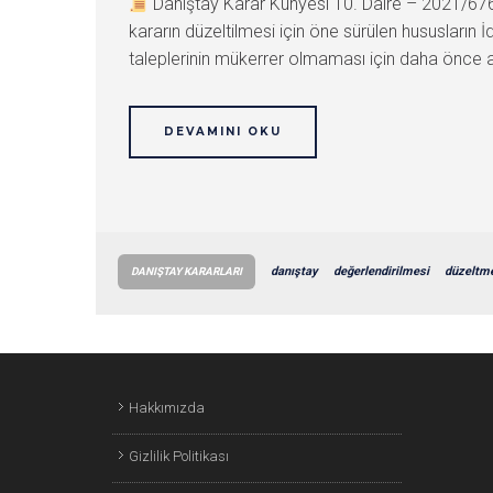
Danıştay Karar Künyesi 10. Daire – 2021/6
kararın düzeltilmesi için öne sürülen hususların 
taleplerinin mükerrer olmaması için daha önce açıl
DEVAMINI OKU
danıştay
değerlendirilmesi
düzeltm
DANIŞTAY KARARLARI
Hakkımızda
Gizlilik Politikası