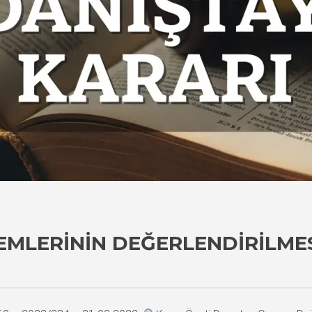
EMLERININ DEĞERLENDIRILME