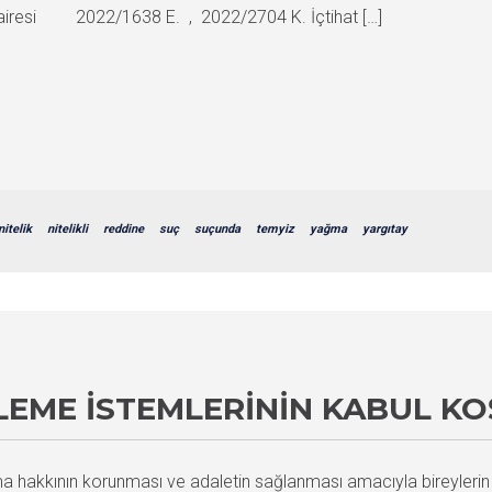
 Dairesi 2022/1638 E. , 2022/2704 K. İçtihat […]
nitelik
nitelikli
reddine
suç
suçunda
temyiz
yağma
yargıtay
LEME İSTEMLERININ KABUL KO
hakkının korunması ve adaletin sağlanması amacıyla bireylerin l