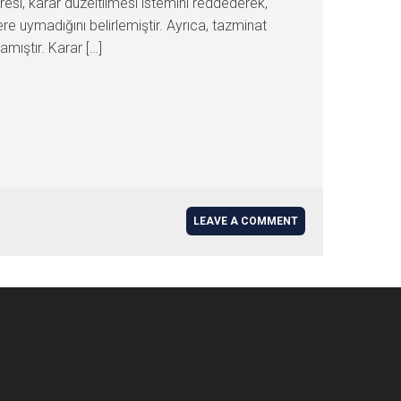
esi, karar düzeltilmesi istemini reddederek,
re uymadığını belirlemiştir. Ayrıca, tazminat
amıştır. Karar […]
LEAVE A COMMENT