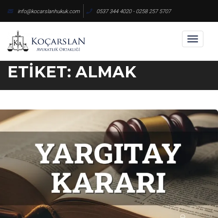
Skip
info@kocarslanhukuk.com
0537 344 4020 - 0258 257 5707
to
content
Toggl
naviga
ETIKET:
ALMAK